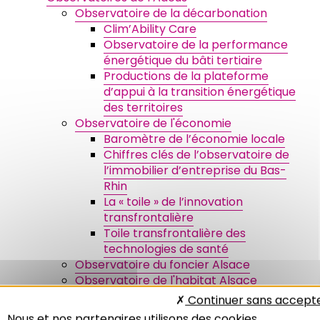
Observatoire de la décarbonation
Clim’Ability Care
Observatoire de la performance
énergétique du bâti tertiaire
Productions de la plateforme
d’appui à la transition énergétique
des territoires
Observatoire de l'économie
Baromètre de l’économie locale
Chiffres clés de l’observatoire de
l’immobilier d’entreprise du Bas-
Rhin
La « toile » de l’innovation
transfrontalière
Toile transfrontalière des
technologies de santé
Observatoire du foncier Alsace
Observatoire de l'habitat Alsace
Observatoire local des loyers du
Continuer sans accept
Bas-Rhin
Nous et nos partenaires utilisons des cookies