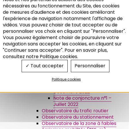
Les niveaux de loyers dans
nécessaires au fonctionnement du Site, des cookies
l’Eurométropole de
de mesures d'audience et des cookies améliorant
Strasbourg
l'expérience de navigation notamment l'affichage de
Tableau de bord de l’observatoire
vidéos. Vous pouvez choisir de tout accepter ou de
territorial du logement des
personnaliser vos choix en cliquant sur "Personnaliser".
étudiants (OTLE)
Vous pouvez également choisir de poursuivre votre
Observatoire des mobilités
Recherche
navigation sans accepter les cookies, en cliquant sur
Observatoire de la voie
"Continuer sans accepter". Pour en savoir plus,
métropolitaine M35
consultez notre Politique cookies.
Note de conjoncture n°4 –
Tout accepter
Personnaliser
Septembre 2023
Note de conjoncture n°3 –
Mars 2023
Politique cookies
Note de conjoncture n°2 –
Décembre 2022
Note de conjoncture n°1 –
Juillet 2022
Observatoire du trafic routier
Observatoire du stationnement
Observatoire de la zone à faibles