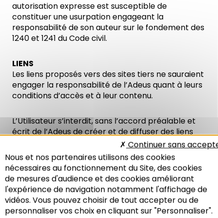
autorisation expresse est susceptible de
constituer une usurpation engageant la
responsabilité de son auteur sur le fondement des
1240 et 1241 du Code civil.
LIENS
Les liens proposés vers des sites tiers ne sauraient
engager la responsabilité de l’Adeus quant à leurs
conditions d’accès et à leur contenu.
L’Utilisateur s’interdit, sans l’accord préalable et
écrit de l’Adeus de créer et de diffuser des liens
hypertextes de redirection depuis des sites tiers
Continuer sans accept
vers le Site, ou d’intégrer celui-ci à un autre site via
Nous et nos partenaires utilisons des cookies
tout procédé technique de type « framing ».
nécessaires au fonctionnement du Site, des cookies
de mesures d'audience et des cookies améliorant
RESPONSABILITÉ
l'expérience de navigation notamment l'affichage de
L’Adeus s’engage à faire ses meilleurs efforts pour
vidéos. Vous pouvez choisir de tout accepter ou de
assurer aux Utilisateurs une accessibilité au Site à
personnaliser vos choix en cliquant sur "Personnaliser".