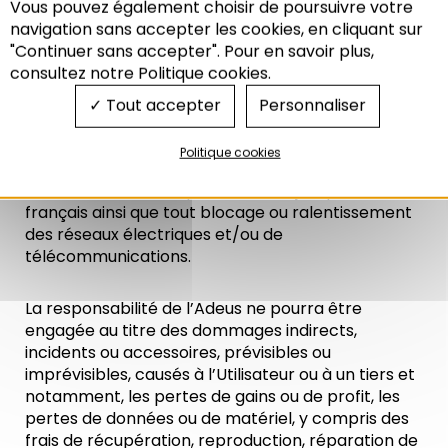
tout moment. Toutefois, l’Adeus ne pourra être
Vous pouvez également choisir de poursuivre votre
Recherche
tenu responsable en cas d’indisponibilité du Site,
navigation sans accepter les cookies, en cliquant sur
pour quelque cause que ce soit.
"Continuer sans accepter". Pour en savoir plus,
consultez notre Politique cookies.
La responsabilité de l’Adeus ne pourra être
Tout accepter
Personnaliser
engagée en cas de dommage causé par
l’Utilisateur ou un tiers, ou par un cas de force
Politique cookies
majeure entendu comme tout évènement
reconnu comme tel par la loi et la jurisprudence
français ainsi que tout blocage ou ralentissement
des réseaux électriques et/ou de
télécommunications.
La responsabilité de l’Adeus ne pourra être
engagée au titre des dommages indirects,
incidents ou accessoires, prévisibles ou
imprévisibles, causés à l’Utilisateur ou à un tiers et
notamment, les pertes de gains ou de profit, les
pertes de données ou de matériel, y compris des
frais de récupération, reproduction, réparation de