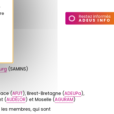
r
re
Restez informés
ADEUS INFO
urg
(SAMINS)
sace (
AFUT
), Brest-Bretagne (
ADEUPa
),
nt (
AUDÉLOR
) et Moselle (
AGURAM
)
 les membres, qui sont