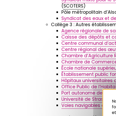
(
SCOTERS
)
Pôle métropolitain d’Al
Syndicat des eaux et de
Collège 3 : Autres établisse
Agence régionale de sa
Caisse des dépôts et c
Centre communal d’acti
Centre régional des œuv
Chambre d’Agriculture 
Chambre de Commerce et
École nationale supérie
Établissement public fo
Hôpitaux universitaires
Office Public de l’Habit
Port autonome de Stra
Université de Strasbour
No
Voies navigables de Fr
f
et