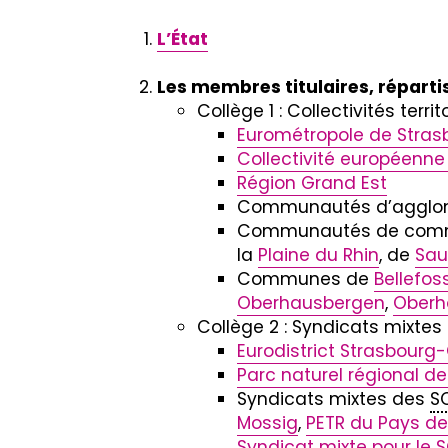
L’État
Les membres titulaires, répartis
Collège 1 : Collectivités terr
Eurométropole de Stras
Collectivité européenne
Région Grand Est
Communautés d’agglom
Communautés de comm
la
Plaine du Rhin
, de
Sau
Communes de
Bellefos
Oberhausbergen
,
Oberh
Collège 2 : Syndicats mixt
Eurodistrict Strasbourg
Parc naturel régional d
Syndicats mixtes des
S
Mossig
,
PETR du Pays de
Syndicat mixte pour le