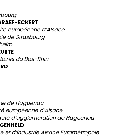
sbourg
 GRAEF-ECKERT
vité européenne d’Alsace
le de Strasbourg
sheim
EURTE
toires du Bas-Rhin
IRD
une de Haguenau
ité européenne d’Alsace
auté d’agglomération de Haguenau
NGENHELD
et d’industrie Alsace Eurométropole