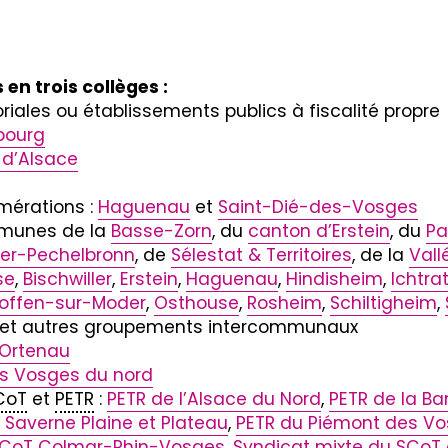
 en trois collèges :
itoriales ou établissements publics à fiscalité propre
bourg
 d’Alsace
érations :
Haguenau
et
Saint-Dié-des-Vosges
unes de la
Basse-Zorn
, du
canton d’Erstein
, du
Pa
er-Pechelbronn
, de
Sélestat & Territoires
, de la
Vall
se
,
Bischwiller
,
Erstein
,
Haguenau
,
Hindisheim
,
Ichtra
offen-sur-Moder
,
Osthouse
,
Rosheim
,
Schiltigheim
,
es et autres groupements intercommunaux
-Ortenau
es Vosges du nord
CoT
et
PETR
:
PETR de l’Alsace du Nord
,
PETR de la B
 Saverne Plaine et Plateau
,
PETR du Piémont des V
 SCoT Colmar-Rhin-Vosges
,
Syndicat mixte du SCoT 