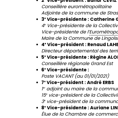
2
Vice-président :
Bahar CEVIZ
Conseillère eurométropolitaine
Adjointe de la commune de Stra
3
Vice-présidente : Catherine
e
4
Vice-présidente de la Collecti
e
Vice-présidente
de l’
Eurométropo
Maire de la Commune de Lingol
4
Vice-président :
Renaud LAH
e
Directeur départemental des terri
5
Vice-présidente : Régine ALO
e
Conseillère régionale Grand Est
6
Vice-présidente :
e
Poste VACANT
(au 01/01/2021)
7
Vice-président :
André ERBS
e
1
adjoint au maire de la comm
er
15
vice-président de la Collectiv
e
3
vice-président de la commun
e
8
Vice-présidente :
Auriane
LI
e
Élue de la Chambre de commerce 