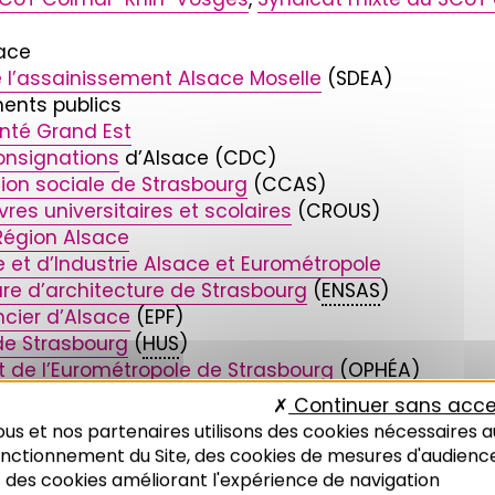
sace
 l’assainissement Alsace Moselle
(SDEA)
ments publics
nté Grand Est
onsignations
d’Alsace (CDC)
on sociale de Strasbourg
(CCAS)
res universitaires et scolaires
(CROUS)
Région Alsace
 d’Industrie Alsace et Eurométropole
ure d’architecture de Strasbourg
(
ENSAS
)
ncier d’Alsace
(EPF)
 de Strasbourg
(
HUS
)
at de l’Eurométropole de Strasbourg
(OPHÉA)
sbourg
(
PAS
)
Continuer sans acce
g
(
UNISTRA
)
us et nos partenaires utilisons des cookies nécessaires a
ance
(VNF)
onctionnement du Site, des cookies de mesures d'audienc
 des cookies améliorant l'expérience de navigation