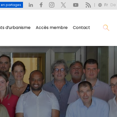
Fr
De
: L’eau en partages
Fr
De
u en partages
s d’urbanisme
Accès membre
Contact
s d’urbanisme
Accès membre
Contact