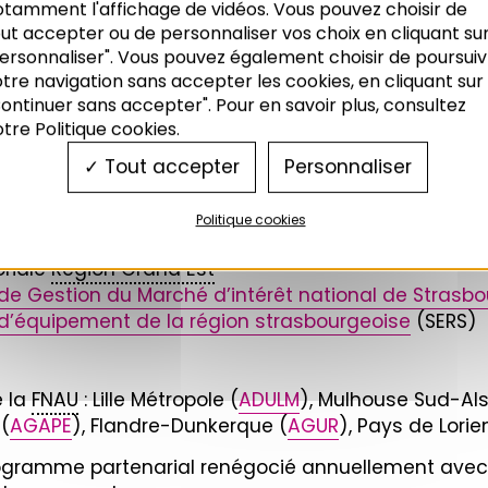
otamment l'affichage de vidéos. Vous pouvez choisir de
prise du Bas-Rhin
ut accepter ou de personnaliser vos choix en cliquant su
ersonnaliser". Vous pouvez également choisir de poursuiv
trasbourgeois
(
CTS
)
tre navigation sans accepter les cookies, en cliquant sur
rasbourg)
ontinuer sans accepter". Pour en savoir plus, consultez
formation du bassin de Strasbourg
(MDE)
tre Politique cookies.
) – Comité de Gestion
patrimoine mondial
Tout accepter
Personnaliser
Politique cookies
ices
(RGDS)
toriale
Région Grand Est
e Gestion du Marché d’intérêt national de Strasbo
’équipement de la région strasbourgeoise
(SERS)
e la
FNAU
: Lille Métropole (
ADULM
), Mulhouse Sud-Al
 (
AGAPE
), Flandre-Dunkerque (
AGUR
), Pays de Lorie
programme partenarial renégocié annuellement avec