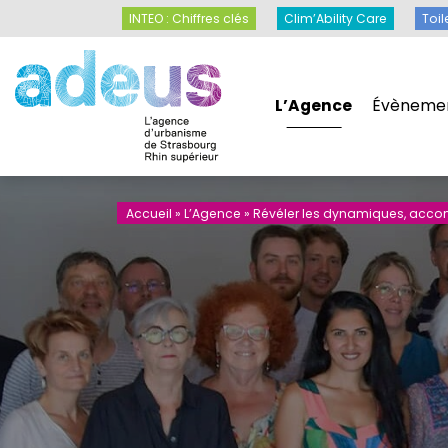
Panneau de gestion des cookies
INTEO : Chiffres clés
Clim’Ability Care
INTEO : Chiffres clés
Clim’Ability Care
Toil
L’Agence
Évèneme
L’Agence
Évèneme
Accueil
»
L’Agence
»
Révéler les dynamiques, accomp