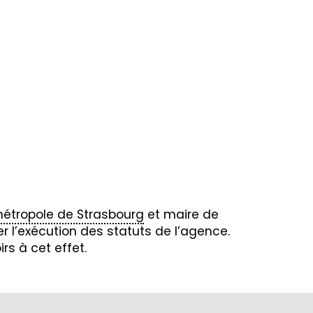
étropole de Strasbourg
et maire de
r l’exécution des statuts de l’agence.
rs à cet effet.