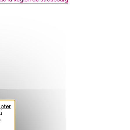
pter
u
e