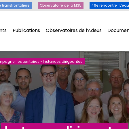
Toile transfrontalière
Observatoire de la M35
46e rencontre 
e transfrontalière
Observatoire de la M35
46e rencontre : L’ea
nts
Publications
Observatoires de l’Adeus
Document
nts
Publications
Observatoires de l’Adeus
Document
agner les territoires
»
Instances dirigeantes