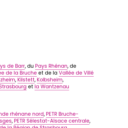
ys de Barr
, du
Pays Rhénan
, de
ée de la Bruche
et de la
Vallée de Villé
tzheim
,
Kilstett
,
Kolbsheim
,
Strasbourg
et
la Wantzenau
ande rhénane nord
,
PETR Bruche-
osges
,
PETR Sélestat-Alsace centrale
,
de la Région de Strasbourg