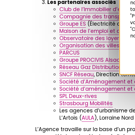
Les partenaires associés
n
Club de l’Immobilier d’entre
to
"P
Compagnie des transports s
vo
Groupe ES
(Électricité de St
Recherche
"C
Maison de l’emploi et de la 
no
Observatoire des loyers
(
OLL
Organisation des villes du 
PARCUS
Groupe PROCIVIS Alsace
Réseau Gaz Distribution Serv
SNCF Réseau
, Direction terri
Société d’Aménagement et d
Société d’aménagement et d
SPL Deux-rives
Strasbourg Mobilités
Les agences d’urbanisme d
L’Artois (
AULA
), Lorraine Nord
L’Agence travaille sur la base d’un 