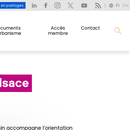
Fr
De
: L’eau en partages
Fr
De
u en partages
cuments
Accès
Contact
urbanisme
membre
cuments
Accès
Contact
urbanisme
membre
lsace
Rhin accompagne l’orientation