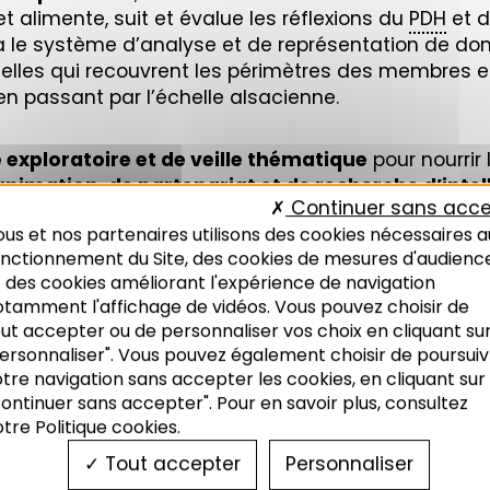
t alimente, suit et évalue les réflexions du
PDH
et d
 via le système d’analyse et de représentation de d
elles qui recouvrent les périmètres des membres et 
 passant par l’échelle alsacienne.
e exploratoire et de veille thématique
pour nourrir
’animation, de partenariat et de recherche d’intel
Continuer sans acce
e jouée par l’Agence à travers l’organisation de re
us et nos partenaires utilisons des cookies nécessaires a
erses instances partenariales et évènements.
onctionnement du Site, des cookies de mesures d'audienc
 des cookies améliorant l'expérience de navigation
otamment l'affichage de vidéos. Vous pouvez choisir de
opole
Observatoire local
Tabl
ut accepter ou de personnaliser vos choix en cliquant su
des loyers du Bas-Rhin
ersonnaliser". Vous pouvez également choisir de poursuiv
tre navigation sans accepter les cookies, en cliquant sur
ontinuer sans accepter". Pour en savoir plus, consultez
tre Politique cookies.
Tout accepter
Personnaliser