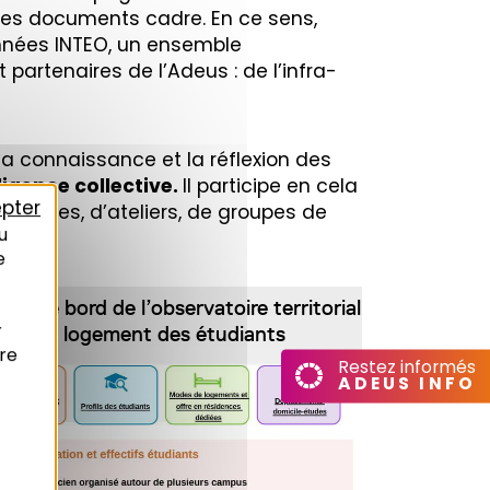
es documents cadre. En ce sens,
onnées INTEO, un ensemble
partenaires de l’Adeus : de l’infra-
 la connaissance et la réflexion des
ligence collective.
Il participe en cela
pter
ncontres, d’ateliers, de groupes de
u
e
eau de bord de l’observatoire territorial
r
du logement des étudiants
re
Restez informés
ADEUS INFO