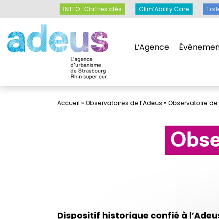
Panneau de gestion des cookies
INTEO : Chiffres clés
Clim’Ability Care
INTEO : Chiffres clés
Clim’Ability Care
Toil
L’Agence
Évènemen
L’Agence
Évènemen
Accueil
»
Observatoires de l’Adeus
»
Observatoire de 
Obse
Dispositif historique confié à l’Ade