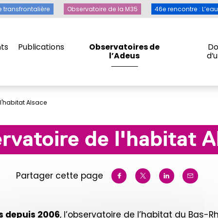
Toile transfrontalière
Observatoire de la M35
46e rencontre 
e transfrontalière
Observatoire de la M35
46e rencontre : L’ea
ts
Publications
Observatoires de
Do
l’Adeus
d’
ts
Publications
Observatoires de
Do
l’Adeus
d’
l'habitat Alsace
rvatoire de l'habitat A
Partager cette page
us depuis 2006
, l’observatoire de l’habitat du Bas-