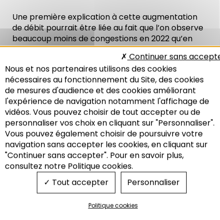
Une première explication à cette augmentation
de débit pourrait être liée au fait que l’on observe
beaucoup moins de congestions en 2022 qu’en
2019. En effet, lors de situations congestionnées, le
Continuer sans accept
débit diminue de plus en plus à mesure que le
Nous et nos partenaires utilisons des cookies
trafic se densifie.
nécessaires au fonctionnement du Site, des cookies
de mesures d'audience et des cookies améliorant
Or, l’ouverture de l’A355 et l’interdiction de transit
l'expérience de navigation notamment l'affichage de
PL d’une part, et la limitation de vitesse à 70 km/h
vidéos. Vous pouvez choisir de tout accepter ou de
sur certains tronçons de la M35 d’autre part,
personnaliser vos choix en cliquant sur "Personnaliser".
permettent à l’infrastructure d’accueillir
Vous pouvez également choisir de poursuivre votre
davantage de véhicules légers avant que cela ne
Recherche
navigation sans accepter les cookies, en cliquant sur
crée des ralentissements : la capacité de la M35
"Continuer sans accepter". Pour en savoir plus,
est rehaussée. Avec moins de congestions, le flux
consultez notre Politique cookies.
de véhicules peut donc s’écouler plus
Tout accepter
Personnaliser
normalement, et l’on observe une augmentation
de débit sans pour autant que la demande ait
réellement crû.
Politique cookies