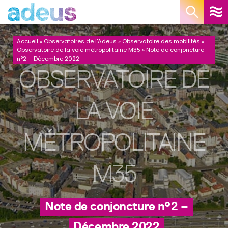
Panneau de gestion des cookies
Accueil
»
Observatoires de l’Adeus
»
Observatoire des mobilités
»
Observatoire de la voie métropolitaine M35
»
Note de conjoncture
n°2 – Décembre 2022
OBSERVATOIRE DE
LA VOIE
MÉTROPOLITAINE
M35
Note de conjoncture n°2 –
Décembre 2022