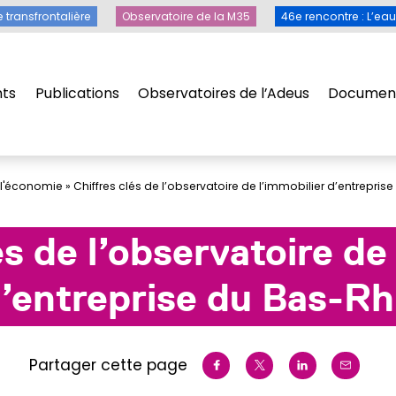
Toile transfrontalière
Observatoire de la M35
46e rencontre 
e transfrontalière
Observatoire de la M35
46e rencontre : L’ea
ts
Publications
Observatoires de l’Adeus
Document
ts
Publications
Observatoires de l’Adeus
Document
 l'économie
»
Chiffres clés de l’observatoire de l’immobilier d’entrepris
és de l’observatoire de
’entreprise du Bas-Rh
Partager cette page