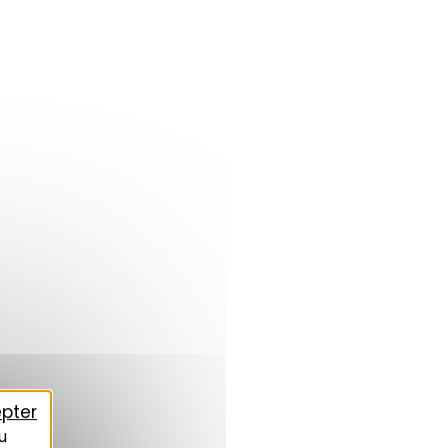
pter
u