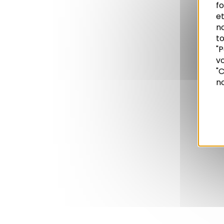
f
et
n
to
"P
vo
Recherche
"C
no