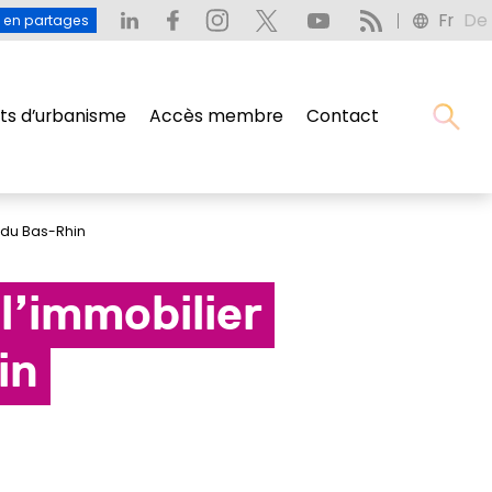
Fr
De
: L’eau en partages
Fr
De
u en partages
s d’urbanisme
Accès membre
Contact
s d’urbanisme
Accès membre
Contact
e du Bas-Rhin
 l’immobilier
in