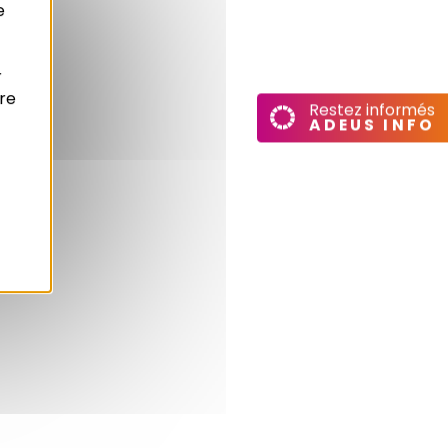
e
r
re
Restez informés
ADEUS INFO