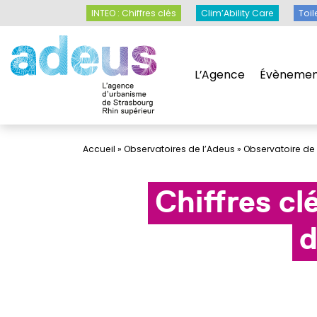
Panneau de gestion des cookies
INTEO : Chiffres clés
Clim’Ability Care
INTEO : Chiffres clés
Clim’Ability Care
Toil
L’Agence
Évènemen
L’Agence
Évènemen
Accueil
»
Observatoires de l’Adeus
»
Observatoire de
Chiffres cl
d