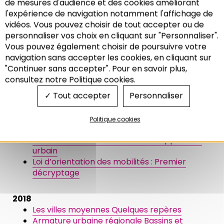
de mesures d'audience et des cookies améliorant
Panel d’indicateurs du SRADDET« État zéro »
l'expérience de navigation notamment l'affichage de
vidéos. Vous pouvez choisir de tout accepter ou de
2020
personnaliser vos choix en cliquant sur "Personnaliser".
La nature dans nos villes et villages : Guide de
Vous pouvez également choisir de poursuivre votre
mise en œuvre dans les documents
Recherche
navigation sans accepter les cookies, en cliquant sur
d’urbanisme
"Continuer sans accepter". Pour en savoir plus,
Comment renouveler les zones d’activités
consultez notre Politique cookies.
existantes ? Approches, clé d’organisation,
Tout accepter
Personnaliser
modes opératoires
Attractivités des territoires Liens
emplois/logements
Politique cookies
Dé-corrélation entre la consommation
foncière et les moteurs du développement
urbain
Loi d’orientation des mobilités : Premier
décryptage
2018
Les villes moyennes Quelques repères
Armature urbaine régionale Bassins et