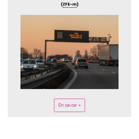
(
ZFE-m
)
En savoir +