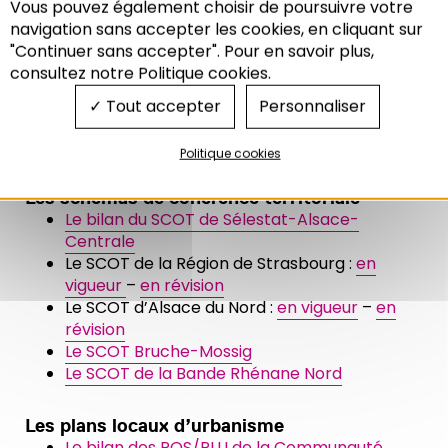
Vous pouvez également choisir de poursuivre votre
Recherche
navigation sans accepter les cookies, en cliquant sur
"Continuer sans accepter". Pour en savoir plus,
consultez notre Politique cookies.
Tout accepter
Personnaliser
Politique cookies
Les schémas de cohérence territoriale
Le bilan du SCOT de Sélestat-Alsace-
Centrale
Le SCOT de la Région de Strasbourg :
en
vigueur
–
en révision
Le SCOT d’Alsace du Nord :
en vigueur
–
en
révision
Le SCOT Bruche-Mossig
Le SCOT de la Bande Rhénane Nord
Les plans locaux d’urbanisme
Le bilan des POS/PLU de la Communauté