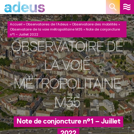
Panneau de gestion des cookies
Accueil
»
Observatoires de l’Adeus
»
Observatoire des mobilités
»
Observatoire de la voie métropolitaine M35
»
Note de conjoncture
n°1 – Juillet 2022
OBSERVATOIRE DE
LA VOIE
MÉTROPOLITAINE
M35
Note de conjoncture n°1 – Juillet
2022