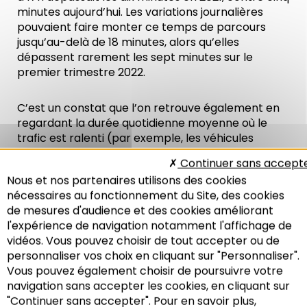
minutes aujourd’hui. Les variations journalières
pouvaient faire monter ce temps de parcours
jusqu’au-delà de 18 minutes, alors qu’elles
dépassent rarement les sept minutes sur le
premier trimestre 2022.
C’est un constat que l’on retrouve également en
regardant la durée quotidienne moyenne où le
trafic est ralenti (par exemple, les véhicules
roulent en moyenne à une vitesse inférieure à
Continuer sans accept
40 km/h). Sur la même section Vigie−Porte de
Nous et nos partenaires utilisons des cookies
Schirmeck, le trafic était ralenti pendant trois
nécessaires au fonctionnement du Site, des cookies
heures par jour en moyenne en 2019, contre
de mesures d'audience et des cookies améliorant
seulement 30 minutes sur le premier trimestre
l'expérience de navigation notamment l'affichage de
2022.
vidéos. Vous pouvez choisir de tout accepter ou de
personnaliser vos choix en cliquant sur "Personnaliser".
Cette amélioration des conditions de circulation
Vous pouvez également choisir de poursuivre votre
est à surveiller dans le temps. En effet, elle
Recherche
navigation sans accepter les cookies, en cliquant sur
pourrait pousser les usagers à davantage utiliser
"Continuer sans accepter". Pour en savoir plus,