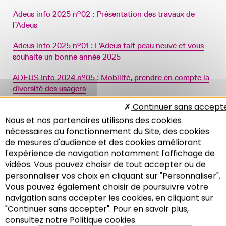
Adeus info 2025 n°02 : Présentation des travaux de
25 -
l’Adeus
Adeus info 2025 n°01 : L'Adeus fait peau neuve et vous
25 -
souhaite un bonne année 2025
ADEUS Info 2024 n°05 : Mobilité, prendre en compte la
24 -
diversité des usagers
Continuer sans accept
Nous et nos partenaires utilisons des cookies
nécessaires au fonctionnement du Site, des cookies
de mesures d'audience et des cookies améliorant
l'expérience de navigation notamment l'affichage de
vidéos. Vous pouvez choisir de tout accepter ou de
personnaliser vos choix en cliquant sur "Personnaliser".
Vous pouvez également choisir de poursuivre votre
Recherche
navigation sans accepter les cookies, en cliquant sur
Adeus info
"Continuer sans accepter". Pour en savoir plus,
?
Inscrivez-vous à la newsletter
consultez notre Politique cookies.