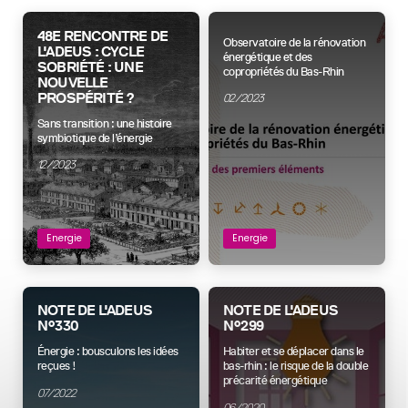
48E RENCONTRE DE
Observatoire de la rénovation
L'ADEUS : CYCLE
énergétique et des
SOBRIÉTÉ : UNE
copropriétés du Bas-Rhin
NOUVELLE
PROSPÉRITÉ ?
02/2023
Sans transition : une histoire
symbiotique de l’énergie
12/2023
Energie
Energie
NOTE DE L'ADEUS
NOTE DE L'ADEUS
N°330
N°299
Énergie : bousculons les idées
Habiter et se déplacer dans le
reçues !
bas-rhin : le risque de la double
précarité énergétique
07/2022
06/2020