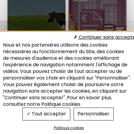
Energie
Energie
Continuer sans accept
Nous et nos partenaires utilisons des cookies
nécessaires au fonctionnement du Site, des cookies
de mesures d'audience et des cookies améliorant
NOTE DE L'ADEUS
NOTE DE L'ADEUS
N°294
N°231
l'expérience de navigation notamment l'affichage de
vidéos. Vous pouvez choisir de tout accepter ou de
Énergie : quels coûts pour les
Vers des réseaux d’énergie
territoires ?
efficients : Le rôle de la
personnaliser vos choix en cliquant sur "Personnaliser".
planification territoriale
Vous pouvez également choisir de poursuivre votre
06/2020
Recherche
navigation sans accepter les cookies, en cliquant sur
07/2017
"Continuer sans accepter". Pour en savoir plus,
consultez notre Politique cookies.
Tout accepter
Personnaliser
Energie
Energie
Politique cookies