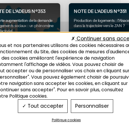
E DE L'ADEUS N°353
NOTE DE L'ADEUS N°351
orte augmentation de la demande
Production de logements : l’Alsac
ogements sociaux : un phénomène
dans la trajectoire vers le ZAN ?
factoriel
11/2025
Continuer sans acce
026
us et nos partenaires utilisons des cookies nécessaires a
onctionnement du Site, des cookies de mesures d'audienc
 des cookies améliorant l'expérience de navigation
otamment l'affichage de vidéos. Vous pouvez choisir de
ut accepter ou de personnaliser vos choix en cliquant su
ersonnaliser". Vous pouvez également choisir de poursuiv
itat
Foncier
Habitat
tre navigation sans accepter les cookies, en cliquant sur
ontinuer sans accepter". Pour en savoir plus, consultez
tre Politique cookies.
Tout accepter
Personnaliser
AN FINAL DU PLH
DERNIÈRES TENDANCES
ESTAT & TERRITOIRES
DES MARCHÉS IMMOBILI
7-2022
Politique cookies
Chiffres clés de l’Habitat en Alsace
Une année 2024 contrastée
de la Communauté de communes