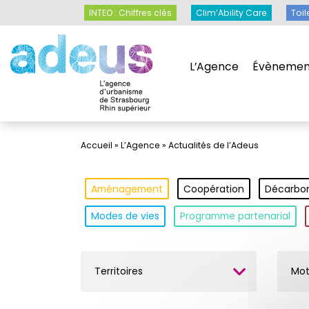
Panneau de gestion des cookies
INTEO : Chiffres clés
Clim’Ability Care
INTEO : Chiffres clés
Clim’Ability Care
Toil
L’Agence
Évènemen
L’Agence
Évènemen
Accueil
»
L’Agence
»
Actualités de l’Adeus
Aménagement
Coopération
Décarbo
Modes de vies
Programme partenarial
Territoires
Mot