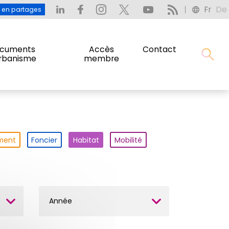
Fr
De
: L’eau en partages
Fr
De
u en partages
cuments
Accès
Contact
urbanisme
membre
cuments
Accès
Contact
urbanisme
membre
ment
Foncier
Habitat
Mobilité
Année