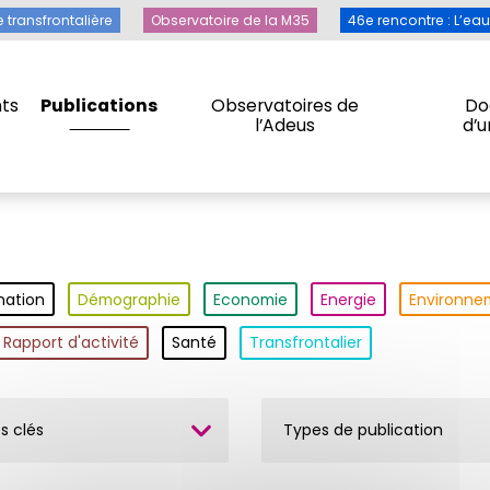
Toile transfrontalière
Observatoire de la M35
46e rencontre 
e transfrontalière
Observatoire de la M35
46e rencontre : L’ea
ts
Publications
Observatoires de
Do
l’Adeus
d’
ts
Publications
Observatoires de
Do
l’Adeus
d’
nation
Démographie
Economie
Energie
Environne
Rapport d'activité
Santé
Transfrontalier
s clés
Types de publication