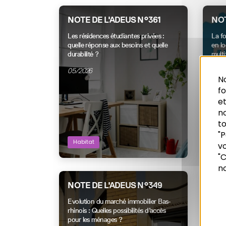
NOTE DE L'ADEUS N°361
NOT
Les résidences étudiantes privées :
La f
quelle réponse aux besoins et quelle
en l
durabilité ?
multi
05/2026
01/2
No
f
et
n
to
"P
Habitat
Hab
vo
Recherche
"C
no
NOTE DE L'ADEUS N°349
BIL
SÉL
Evolution du marché immobilier Bas-
201
rhinois : Quelles possibilités d’accès
pour les ménages ?
PLH 