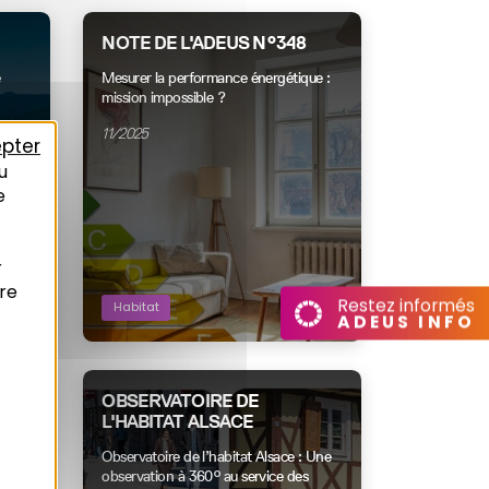
NOTE DE L'ADEUS N°348
e
Mesurer la performance énergétique :
mission impossible ?
11/2025
pter
u
e
r
re
Restez informés
Habitat
ADEUS INFO
OBSERVATOIRE DE
ERS
L'HABITAT ALSACE
 :
Observatoire de l’habitat Alsace : Une
observation à 360° au service des