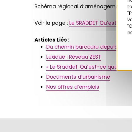
n
Schéma régional d’aménagement et de
to
"P
vo
Recherche
Voir la page :
Le SRADDET Qu’est-ce qu
"C
no
Articles Liés :
Du chemin parcouru depuis 1967
Lexique : Réseau ZEST
« Le Sraddet. Qu’est-ce que c’est
Documents d’urbanisme
Nos offres d’emplois