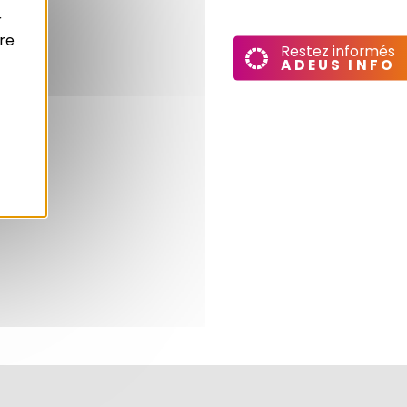
res
r
re
Restez informés
ADEUS INFO