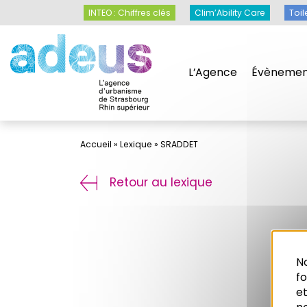
Panneau de gestion des cookies
INTEO : Chiffres clés
Clim’Ability Care
Toil
L’Agence
Évènemen
Accueil
»
Lexique
»
SRADDET
Retour au lexique
No
f
et