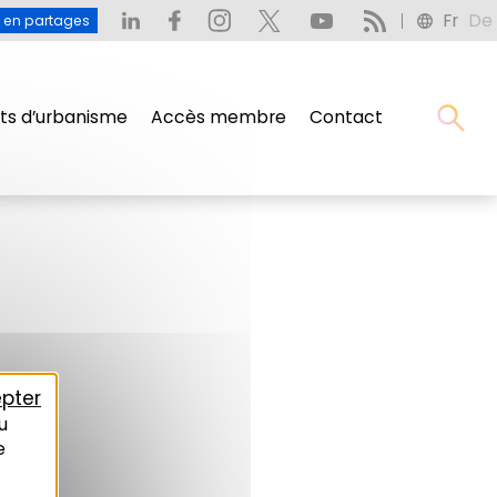
Fr
De
u en partages
s d’urbanisme
Accès membre
Contact
pter
u
e