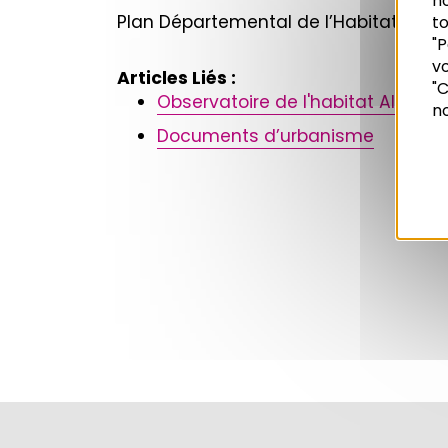
n
Plan Départemental de l’Habitat
to
"P
vo
Recherche
Articles Liés :
"C
Observatoire de l'habitat Alsace
no
Documents d’urbanisme