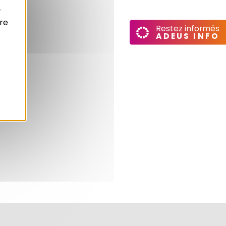
r
re
Restez informés
ADEUS INFO