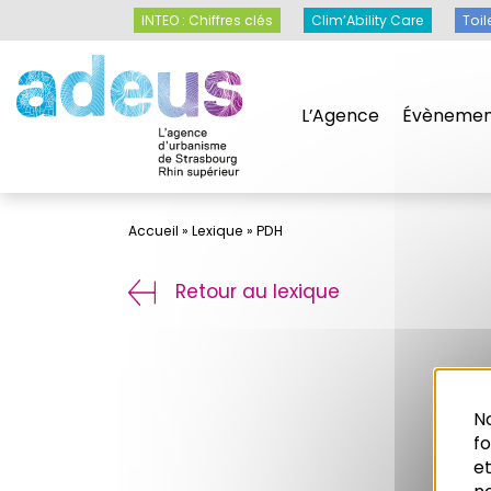
Panneau de gestion des cookies
INTEO : Chiffres clés
Clim’Ability Care
Toil
L’Agence
Évènemen
Accueil
»
Lexique
»
PDH
Retour au lexique
No
f
et