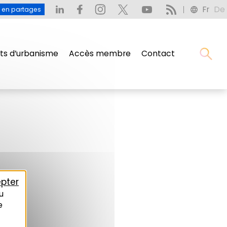
Fr
De
u en partages
s d’urbanisme
Accès membre
Contact
pter
u
e