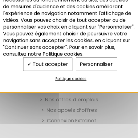
Trame verte et SCoT
de mesures d'audience et des cookies améliorant
Le bilan du Cadre d’Orientation du Rhin
l'expérience de navigation notamment l'affichage de
Supérieur (CORS)
vidéos. Vous pouvez choisir de tout accepter ou de
personnaliser vos choix en cliquant sur "Personnaliser".
Vous pouvez également choisir de poursuivre votre
Recherche
navigation sans accepter les cookies, en cliquant sur
"Continuer sans accepter". Pour en savoir plus,
consultez notre Politique cookies.
Tout accepter
Personnaliser
Politique cookies
Nos offres d’emplois
Nos appels d’offres
Connexion Extranet