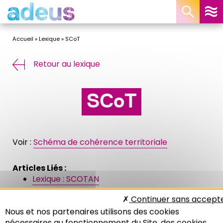
Panneau de gestion des cookies
Accueil
»
Lexique
»
SCoT
Retour au lexique
SCoT
Voir :
Schéma de cohérence territoriale
Articles Liés :
Lexique : SCOTAN
Lexique : PADD
Continuer sans accept
Lexique : PDU
Nous et nos partenaires utilisons des cookies
nécessaires au fonctionnement du Site, des cookies