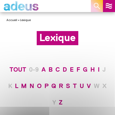
Panneau de gestion des cookies
Accueil
»
Lexique
Lexique
TOUT
0-9
A
B
C
D
E
F
G
H
I
J
K
L
M
N
O
P
Q
R
S
T
U
V
W
X
Y
Z