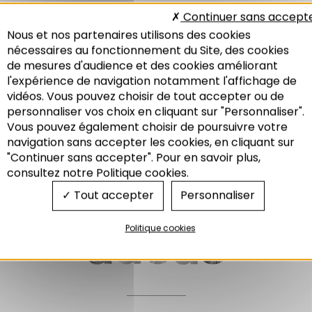
Continuer sans accept
Results: 12
Nous et nos partenaires utilisons des cookies
L
nécessaires au fonctionnement du Site, des cookies
LAURE
Leitbild
de mesures d'audience et des cookies améliorant
Logement
Logement collectif
l'expérience de navigation notamment l'affichage de
Logement individuel
Logement occasionnel
vidéos. Vous pouvez choisir de tout accepter ou de
Logement vacant
Logements
personnaliser vos choix en cliquant sur "Personnaliser".
récents/anciens
Vous pouvez également choisir de poursuivre votre
Loi Barnier
LOM
Recherche
navigation sans accepter les cookies, en cliquant sur
LOV
Loyers de relocation
"Continuer sans accepter". Pour en savoir plus,
consultez notre Politique cookies.
Tout accepter
Personnaliser
Politique cookies