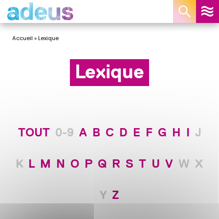
Panneau de gestion des cookies
Accueil
»
Lexique
Lexique
TOUT
0-9
A
B
C
D
E
F
G
H
I
J
K
L
M
N
O
P
Q
R
S
T
U
V
W
X
Y
Z