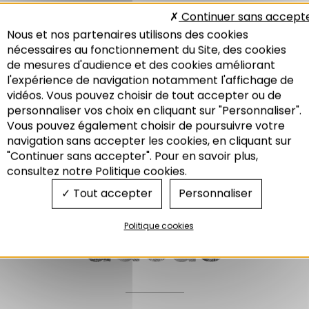
Continuer sans accept
Results: 11
Nous et nos partenaires utilisons des cookies
E
nécessaires au fonctionnement du Site, des cookies
EIFER
EMS
de mesures d'audience et des cookies améliorant
ENE
EnR
l'expérience de navigation notamment l'affichage de
ENSAS
Entreprise
vidéos. Vous pouvez choisir de tout accepter ou de
EPA
EPCI
personnaliser vos choix en cliquant sur "Personnaliser".
EPFL
Eurodistrict
Vous pouvez également choisir de poursuivre votre
Eurométropole de
Recherche
navigation sans accepter les cookies, en cliquant sur
Strasbourg
"Continuer sans accepter". Pour en savoir plus,
consultez notre Politique cookies.
Tout accepter
Personnaliser
Politique cookies