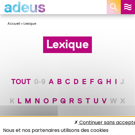
Panneau de gestion des cookies
Accueil
»
Lexique
Lexique
TOUT
0-9
A
B
C
D
E
F
G
H
I
J
K
L
M
N
O
P
Q
R
S
T
U
V
W
X
Y
Z
Continuer sans accept
Nous et nos partenaires utilisons des cookies