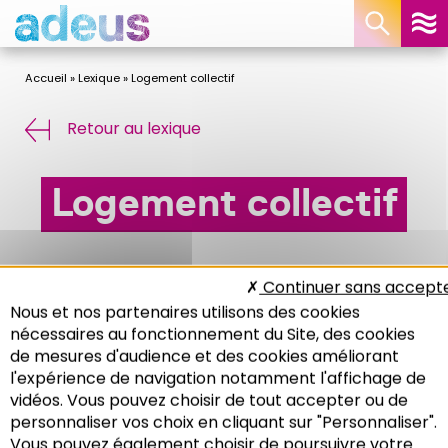
Panneau de gestion des cookies
Accueil
»
Lexique
»
Logement collectif
Retour au lexique
Logement collectif
Loge
https://www.adeus.org/glossary/logement/
ment
Continuer sans accept
un immeuble collectif (appartement).
Nous et nos partenaires utilisons des cookies
nécessaires au fonctionnement du Site, des cookies
de mesures d'audience et des cookies améliorant
l'expérience de navigation notamment l'affichage de
vidéos. Vous pouvez choisir de tout accepter ou de
personnaliser vos choix en cliquant sur "Personnaliser".
Vous pouvez également choisir de poursuivre votre