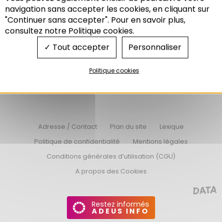
Recherche
navigation sans accepter les cookies, en cliquant sur
"Continuer sans accepter". Pour en savoir plus,
consultez notre Politique cookies.
Tout accepter
Personnaliser
Nos offres d’emplois
Nos appels d’offres
Politique cookies
Connexion Extranet
Adresse / Contact
Plan du site
Lexique
Politique de confidentialité
Mentions légales
Conditions générales d’utilisation (CGU)
A propos des Cookies
Restez informés
ADEUS INFO