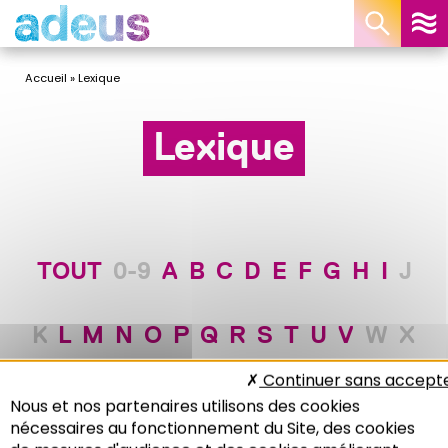
Panneau de gestion des cookies
Accueil
»
Lexique
Lexique
TOUT
0-9
A
B
C
D
E
F
G
H
I
J
K
L
M
N
O
P
Q
R
S
T
U
V
W
X
Continuer sans accept
Y
Z
Nous et nos partenaires utilisons des cookies
nécessaires au fonctionnement du Site, des cookies