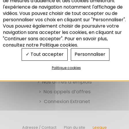
de mesures d'audience et des cookies améliorant
l'expérience de navigation notamment l'affichage de
Results: 0
vidéos. Vous pouvez choisir de tout accepter ou de
personnaliser vos choix en cliquant sur "Personnaliser".
Vous pouvez également choisir de poursuivre votre
Recherche
navigation sans accepter les cookies, en cliquant sur
"Continuer sans accepter". Pour en savoir plus,
consultez notre Politique cookies.
Tout accepter
Personnaliser
Politique cookies
Nos offres d’emplois
Nos appels d’offres
Connexion Extranet
Adresse / Contact
Plan du site
Lexique