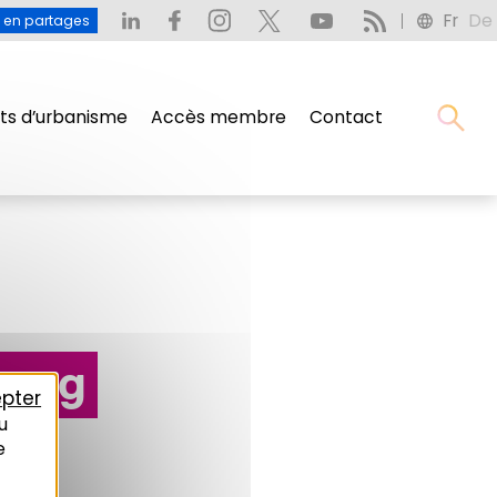
Fr
De
u en partages
s d’urbanisme
Accès membre
Contact
ourg
pter
u
e