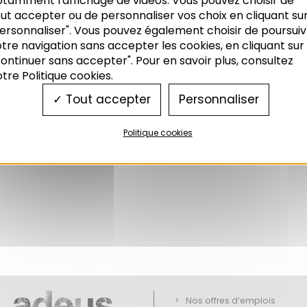
otamment l'affichage de vidéos. Vous pouvez choisir de
istériel, la
CUS
est devenue « l’Eurométropole de Str
ut accepter ou de personnaliser vos choix en cliquant su
ersonnaliser". Vous pouvez également choisir de poursuiv
oit que les plus grandes agglomérations françaises
tre navigation sans accepter les cookies, en cliquant sur
ontinuer sans accepter". Pour en savoir plus, consultez
trasbourg
tre Politique cookies.
Tout accepter
Personnaliser
itaine M35
Politique cookies
embre 2023
Nos offres d’emplois