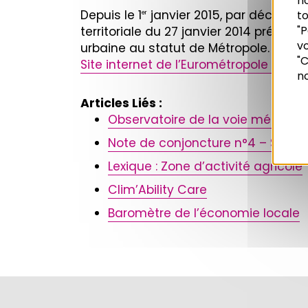
n
Depuis le 1
janvier 2015, par décret min
to
er
"P
territoriale du 27 janvier 2014 prév
vo
urbaine au statut de Métropole.
Recherche
"C
Site internet de l’Eurométropole de S
no
Articles Liés :
Observatoire de la voie métropol
Note de conjoncture n°4 – Sept
Lexique : Zone d’activité agricole
Clim’Ability Care
Baromètre de l’économie locale