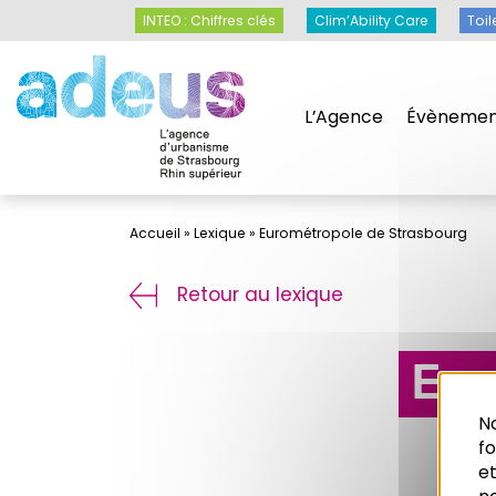
Panneau de gestion des cookies
INTEO : Chiffres clés
Clim’Ability Care
Toil
L’Agence
Évènemen
Accueil
»
Lexique
»
Eurométropole de Strasbourg
Retour au lexique
Eur
No
f
et