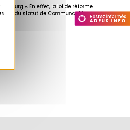
asbourg ». En effet, la loi de réforme
r
re
 passent du statut de Communauté
Restez informés
ADEUS INFO