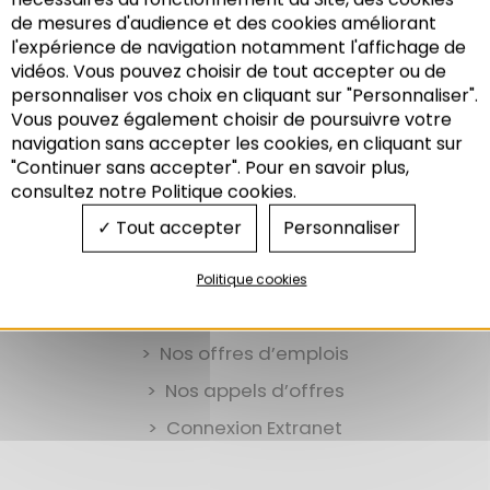
Instances dirigeantes
de mesures d'audience et des cookies améliorant
Le bilan du Cadre d’Orientation du Rhin
l'expérience de navigation notamment l'affichage de
Supérieur (CORS)
vidéos. Vous pouvez choisir de tout accepter ou de
personnaliser vos choix en cliquant sur "Personnaliser".
Vous pouvez également choisir de poursuivre votre
Recherche
navigation sans accepter les cookies, en cliquant sur
"Continuer sans accepter". Pour en savoir plus,
consultez notre Politique cookies.
Tout accepter
Personnaliser
Politique cookies
Nos offres d’emplois
Nos appels d’offres
Connexion Extranet