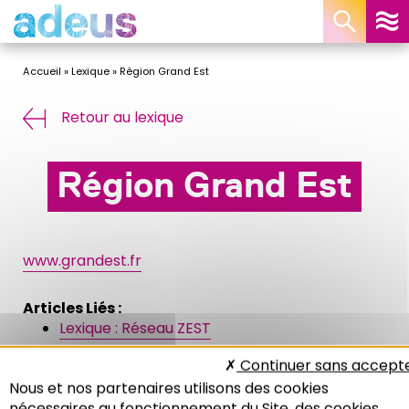
Panneau de gestion des cookies
Accueil
»
Lexique
»
Région Grand Est
Retour au lexique
Région Grand Est
www.grandest.fr
Articles Liés :
Lexique : Réseau ZEST
Baromètre de l’économie locale
Continuer sans accept
« Le Sraddet. Qu’est-ce que c’est ? »
Nous et nos partenaires utilisons des cookies
nécessaires au fonctionnement du Site, des cookies