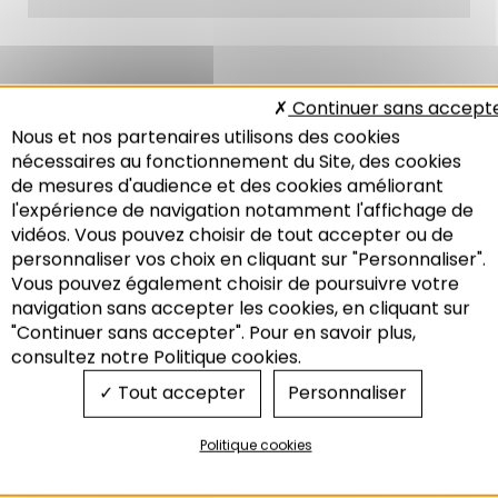
Continuer sans accept
Vidéo de la table ronde avec Cyria Emelianoff,
Professeur en géographie, aménagement et
Nous et nos partenaires utilisons des cookies
urbanisme à l’université du Maine
, Dr. Michaël
nécessaires au fonctionnement du Site, des cookies
Frey,
Professeur de droit public
et Sylvain
de mesures d'audience et des cookies améliorant
Waserman,
Directeur général de Réseau Gaz
l'expérience de navigation notamment l'affichage de
Distribution Services et Maire de Quatzenheim
vidéos. Vous pouvez choisir de tout accepter ou de
personnaliser vos choix en cliquant sur "Personnaliser".
Vous pouvez également choisir de poursuivre votre
Recherche
navigation sans accepter les cookies, en cliquant sur
"Continuer sans accepter". Pour en savoir plus,
consultez notre Politique cookies.
Tout accepter
Personnaliser
Politique cookies