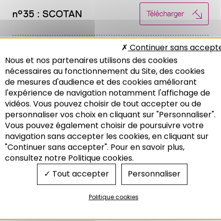
n°35 : SCOTAN
Télécharger
Continuer sans accept
n°36 : Scot de l'Alsace
Télécharger
Nous et nos partenaires utilisons des cookies
Bossue
nécessaires au fonctionnement du Site, des cookies
de mesures d'audience et des cookies améliorant
l'expérience de navigation notamment l'affichage de
n°37 : Scot de la Bande
Télécharger
vidéos. Vous pouvez choisir de tout accepter ou de
Rhénane Nord
personnaliser vos choix en cliquant sur "Personnaliser".
Vous pouvez également choisir de poursuivre votre
Recherche
navigation sans accepter les cookies, en cliquant sur
n°38 : Scot de la Bruche
Télécharger
"Continuer sans accepter". Pour en savoir plus,
consultez notre Politique cookies.
Tout accepter
Personnaliser
n°39 : Scot du Piémont des
Télécharger
Vosges
Politique cookies