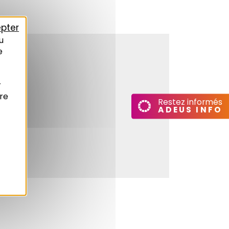
pter
u
e
r
re
Restez informés
ADEUS INFO