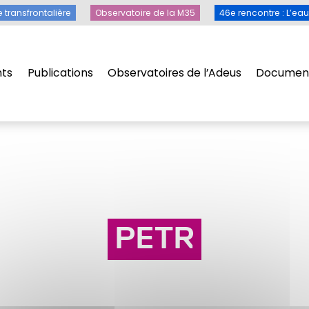
Toile transfrontalière
Observatoire de la M35
46e rencontre 
e transfrontalière
Observatoire de la M35
46e rencontre : L’ea
ts
Publications
Observatoires de l’Adeus
Document
ts
Publications
Observatoires de l’Adeus
Document
PETR