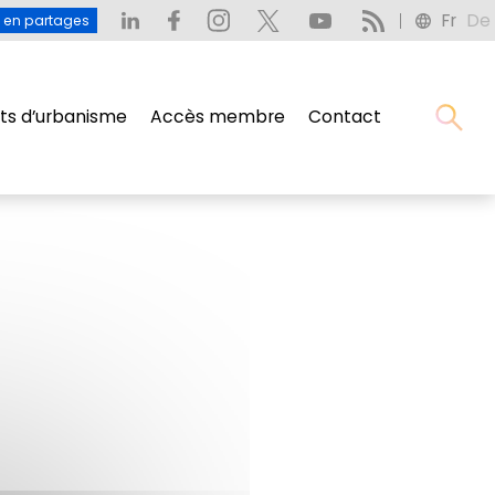
Fr
De
: L’eau en partages
Fr
De
u en partages
s d’urbanisme
Accès membre
Contact
s d’urbanisme
Accès membre
Contact