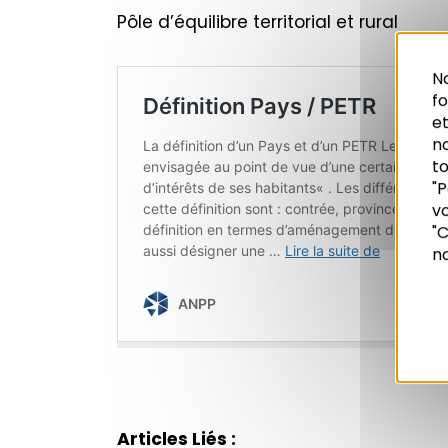
Pôle d’équilibre territorial et rural
No
f
et
n
to
"P
vo
Recherche
"C
no
Articles Liés :