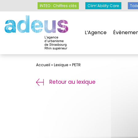
Panneau de gestion des cookies
INTEO : Chiffres clés
Clim’Ability Care
INTEO : Chiffres clés
Clim’Ability Care
Toil
L’Agence
Évènemen
L’Agence
Évènemen
Accueil
»
Lexique
»
PETR
Retour au lexique