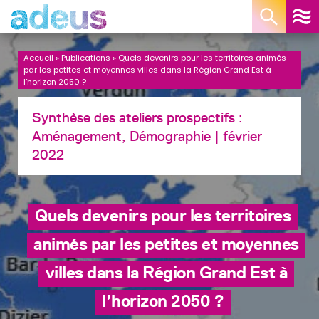
Panneau de gestion des cookies
Accueil
»
Publications
»
Quels devenirs pour les territoires animés
par les petites et moyennes villes dans la Région Grand Est à
l’horizon 2050 ?
Synthèse des ateliers prospectifs :
Aménagement, Démographie
| février
2022
Quels devenirs pour les territoires
animés par les petites et moyennes
villes dans la Région Grand Est à
l’horizon 2050 ?