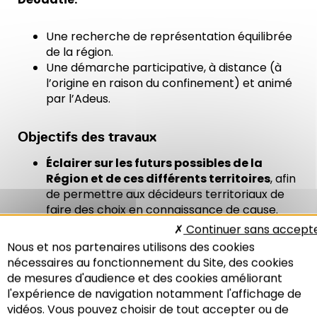
Une recherche de représentation équilibrée
de la région.
Une démarche participative, à distance (à
l’origine en raison du confinement) et animé
par l’Adeus.
Objectifs des travaux
Éclairer sur les futurs possibles de la
Région et de ces différents territoires
, afin
de permettre aux décideurs territoriaux de
faire des choix en connaissance de cause.
S’intéresser
aux tendances lourdes
de la
Continuer sans accept
Région Grand Est
.
Nous et nos partenaires utilisons des cookies
Abonder la connaissance qui se constitue,
nécessaires au fonctionnement du Site, des cookies
notamment en matière de
caractérisation
de mesures d'audience et des cookies améliorant
des dynamiques des territoires animés
l'expérience de navigation notamment l'affichage de
par les petites et moyennes villes
dans le
vidéos. Vous pouvez choisir de tout accepter ou de