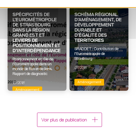
SPÉCIFICITÉS DE
SCHÉMA RÉGIONAL
L’EUROMÉTROPOLE
D’AMÉNAGEMENT, DE
DE STRASBOURG
DÉVELOPPEMENT
DANS LA RÉGION
DURABLE ET
GRAND EST ET
D’ÉGALITÉ DES
LEVIERS DE
TERRITOIRES
POSITIONNEMENT ET
SRADDET : Contribution de
D’INTERDÉPENDANCE
l’Eurométropole de
Strasbourg
Positionnement et rôle de
l’Eurométropole dans un
07/2018
monde de flux et de liens.
Rapport de diagnostic
Aménagement
10/2018
Aménagement
Transfrontalier
Voir plus de publication