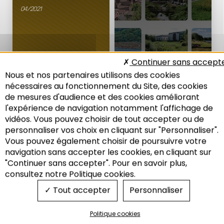
04/2021
Aménagement
Environnement
Continuer sans accept
Nous et nos partenaires utilisons des cookies
nécessaires au fonctionnement du Site, des cookies
de mesures d'audience et des cookies améliorant
SRADDET DE LA
LES NOTES DE
RÉGION GRAND EST
L'ADEUS N°265 :
l'expérience de navigation notamment l'affichage de
ÉCONOMIE
vidéos. Vous pouvez choisir de tout accepter ou de
Contributions thématiques des
agences d’urbanisme du
personnaliser vos choix en cliquant sur "Personnaliser".
Transport & logistique : le
Grand Est
support d’une économie de
Vous pouvez également choisir de poursuivre votre
flux
Recherche
navigation sans accepter les cookies, en cliquant sur
11/2019
11/2018
"Continuer sans accepter". Pour en savoir plus,
consultez notre Politique cookies.
Tout accepter
Personnaliser
Aménagement
Economie
Politique cookies