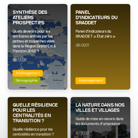
SYNTHÈSE DES
PANEL
ATELIERS
D'INDICATEURS DU
PROSPECTIFS
SRADDET
Quels devenirs pour les
Panel d’indicateurs du
territoires animés par les
SRADDET « État zéro »
petites et moyennes villes
06/2021
dans la Région Grand Est à
l’horizon 2050 ?
02/2022
Aménagement
Démographie
Aménagement
QUELLE RÉSILIENCE
LA NATURE DANS NOS
POUR LES
VILLES ET VILLAGES
CENTRALITÉS EN
Guide de mise en oeuvre dans
TRANSITION ?
les documents d’urbanisme
Quelle résilience pour les
12/2020
centralités en transition ?