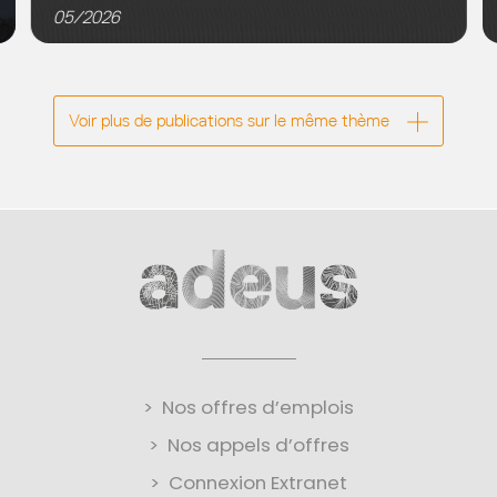
d’urbanisme du Grand Est (7Est), l’Adeus a mené une
05/2026
analyse d’impact du musée Lalique afin de répondre
aux objectifs...
Voir plus de publications sur le même thème
Nos offres d’emplois
Nos appels d’offres
Connexion Extranet