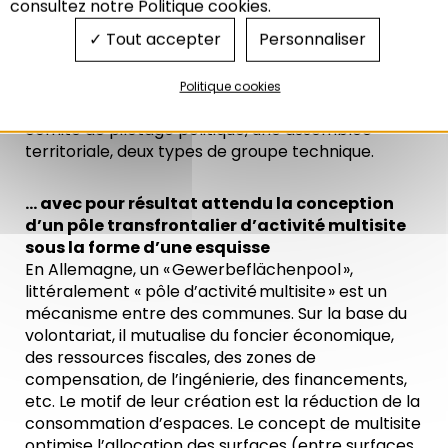
consultez notre Politique cookies.
Planspiel1. Elle consiste à faire un prototype en
Tout accepter
Personnaliser
préalable à toute décision de réalisation. Pour cela
un processus politico-technique va être simulé en
deux fois deux jours. Il sera articulé autour de
Politique cookies
quatre instances franco-allemandes (fictives) : un
comité de pilotage politique, une assemblée
territoriale, deux types de groupe technique.
… avec pour résultat attendu la conception
d’un pôle transfrontalier d’activité multisite
sous la forme d’une esquisse
En Allemagne, un « Gewerbeflächenpool »,
littéralement « pôle d’activité multisite » est un
mécanisme entre des communes. Sur la base du
volontariat, il mutualise du foncier économique,
des ressources fiscales, des zones de
compensation, de l’ingénierie, des financements,
etc. Le motif de leur création est la réduction de la
consommation d’espaces. Le concept de multisite
optimise l’allocation des surfaces (entre surfaces