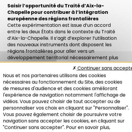
Saisir l’opportunité du Traité d’Aix-la-
Chapelle pour contribuer à l’intégration
européenne des régions frontalières
Cette expérimentation est issue d’un accord
entre les deux États dans le contexte du Traité
d’Aix-la-Chapelle. Il s’agit d’explorer l’utilisation
des nouveaux instruments dont disposent les
régions frontalières pour aller vers un
développement territorial nécessairement plus
intégré – par exemple le comité de coopération
Continuer sans accept
transfrontalière du Traité d’Aix-la-Chapelle, les
Nous et nos partenaires utilisons des cookies
projets financés par l’Union européenne (Interreg
nécessaires au fonctionnement du Site, des cookies
notamment) et l’outil ECBM proposé par la
de mesures d'audience et des cookies améliorant
Commission européenne.
l'expérience de navigation notamment l'affichage de
vidéos. Vous pouvez choisir de tout accepter ou de
L’expérimentation est basée sur la simulation
personnaliser vos choix en cliquant sur "Personnaliser".
d’un processus politico-technique …
Vous pouvez également choisir de poursuivre votre
Pour faire face aux asymétries culturelles,
Recherche
navigation sans accepter les cookies, en cliquant sur
réglementaires et autres … l’expérimentation
"Continuer sans accepter". Pour en savoir plus,
s’appuie sur une thérapie de choc : la méthode du