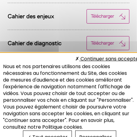
Cahier des enjeux
Télécharger
Cahier de diagnostic
Télécharger
Continuer sans accept
Nous et nos partenaires utilisons des cookies
Cahier d’état de lieux
Télécharger
nécessaires au fonctionnement du Site, des cookies
de mesures d'audience et des cookies améliorant
l'expérience de navigation notamment l'affichage de
vidéos. Vous pouvez choisir de tout accepter ou de
Une anthologie de plans de
personnaliser vos choix en cliquant sur "Personnaliser".
synthèse (altimétrie,
Vous pouvez également choisir de poursuivre votre
continuités écologiques et
Recherche
navigation sans accepter les cookies, en cliquant sur
des bassins versants,
Télécharger
"Continuer sans accepter". Pour en savoir plus,
connexions multimodales et
consultez notre Politique cookies.
sites à enjeux urbains