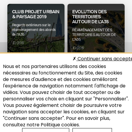
CLUB PROJET URBAIN
EVOLUTION DES
& PAYSAGE 2019
TERRITOIRES
AUTOUR DE L’A35
Regards extérieurs sur le
réaménagement des abords
RÉAMÉNAGEMENT DES
de l’A35
TERRITOIRES AUTOUR DE
L’A35
12/2019
10/2019
Continuer sans accept
Nous et nos partenaires utilisons des cookies
Aménagement
Aménagement
nécessaires au fonctionnement du Site, des cookies
Mobilité
Mobilité
de mesures d'audience et des cookies améliorant
l'expérience de navigation notamment l'affichage de
vidéos. Vous pouvez choisir de tout accepter ou de
personnaliser vos choix en cliquant sur "Personnaliser".
34E RENCONTRE DE
Vous pouvez également choisir de poursuivre votre
L'ADEUS : CYCLE
Recherche
AUTOROUTE EN VILLE,
navigation sans accepter les cookies, en cliquant sur
QUELS NOUVEAU
"Continuer sans accepter". Pour en savoir plus,
MODÈLE
consultez notre Politique cookies.
D’AMÉNAGEMENT