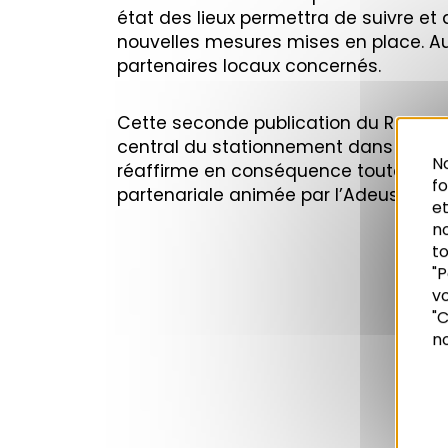
état des lieux permettra de suivre et 
nouvelles mesures mises en place. Au
partenaires locaux concernés.
Cette seconde publication du Rapport
central du stationnement dans les réf
No
réaffirme en conséquence toute la pl
f
partenariale animée par l’Adeus.
et
n
to
O
"P
vo
Recherche
"C
no