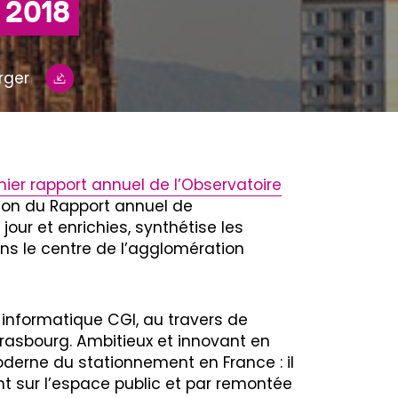
 2018
rger
ier rapport annuel de l’Observatoire
ion du Rapport annuel de
our et enrichies, synthétise les
ns le centre de l’agglomération
 informatique CGI, au travers de
trasbourg. Ambitieux et innovant en
oderne du stationnement en France : il
t sur l’espace public et par remontée