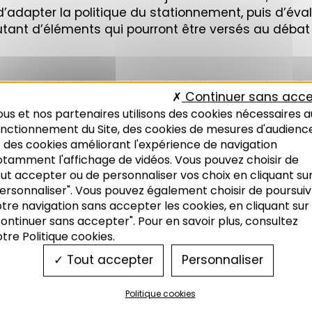
d’adapter la politique du stationnement, puis d’éval
tant d’éléments qui pourront être versés au débat q
 annuel de l’Observatoire du stationnement confir
Continuer sans acce
lexions en matière de mobilités, d’économie et de f
us et nos partenaires utilisons des cookies nécessaires a
ace de cette problématique au sein de l’Observatoi
onctionnement du Site, des cookies de mesures d'audienc
 des cookies améliorant l'expérience de navigation
otamment l'affichage de vidéos. Vous pouvez choisir de
ut accepter ou de personnaliser vos choix en cliquant su
BSERVATOIRE
,
OBSERVATOIRE DU STATIONNEMENT
,
STATIONNEMEN
ersonnaliser". Vous pouvez également choisir de poursuiv
STRASBOURG
tre navigation sans accepter les cookies, en cliquant sur
ontinuer sans accepter". Pour en savoir plus, consultez
tre Politique cookies.
Tout accepter
Personnaliser
Politique cookies