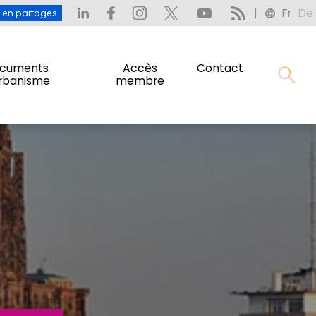
Fr
De
: L’eau en partages
Fr
De
u en partages
cuments
Accès
Contact
urbanisme
membre
cuments
Accès
Contact
urbanisme
membre