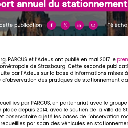
ort annuel du stationnement
cette publication
Télécha
urg
, PARCUS et l’Adeus ont publié en mai 2017 le
prem
rométropole de Strasbourg
. Cette seconde publicat
ite par l’Adeus sur la base d’informations mises à j
 d’observation des pratiques de stationnement da
ecueillies par PARCUS, en partenariat avec le groupe
 place depuis 2014, avec le soutien de la Ville de S
et observatoire a jeté les bases de l’observation m
recueillies par scan des véhicules en stationnemen