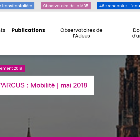
Toile transfrontalière
Observatoire de la M35
46e rencontre 
e transfrontalière
Observatoire de la M35
46e rencontre : L’ea
ts
Publications
Observatoires de
Do
l’Adeus
d’
ts
Publications
Observatoires de
Do
l’Adeus
d’
nement 2018
t PARCUS :
Mobilité
| mai 2018