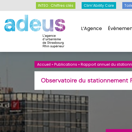
Panneau de gestion des cookies
INTEO : Chiffres clés
Clim’Ability Care
INTEO : Chiffres clés
Clim’Ability Care
Toil
L’Agence
Évènemen
L’Agence
Évènemen
Accueil
»
Publications
»
Rapport annuel du station
Observatoire du stationnemen