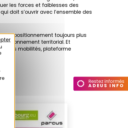
uer les forces et faiblesses des
ui doit s’ouvrir avec l’ensemble des
me le positionnement toujours plus
pter
onctionnement territorial. Et
u
re des mobilités, plateforme
e
r
T
re
Restez informés
ADEUS INFO