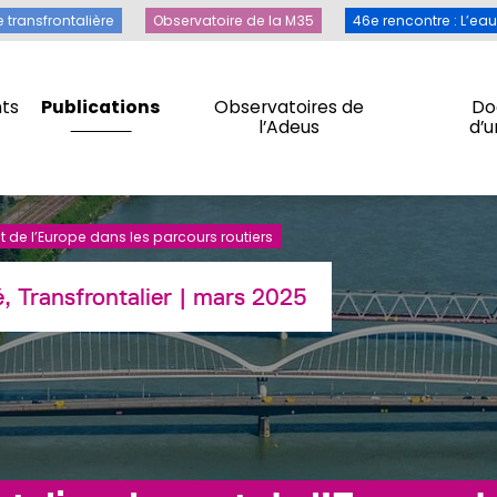
Toile transfrontalière
Observatoire de la M35
46e rencontre 
e transfrontalière
Observatoire de la M35
46e rencontre : L’ea
ts
Publications
Observatoires de
Do
l’Adeus
d’
ts
Publications
Observatoires de
Do
l’Adeus
d’
ont de l’Europe dans les parcours routiers
, Transfrontalier
| mars 2025