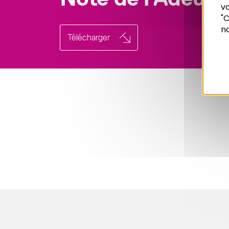
vo
Recherche
"C
no
Télécharger