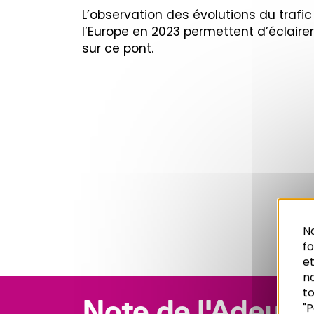
L’observation des évolutions du trafi
l’Europe en 2023 permettent d’éclaire
sur ce pont.
No
f
et
n
to
Note de l'Adeus
"P