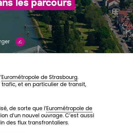
dans les parcours
rger
’
Eurométropole de Strasbourg
.
rafic, et en particulier de transit,
sé, de sorte que l’
Eurométropole de
ion d’un nouvel ouvrage. C’est aussi
n des flux transfrontaliers.