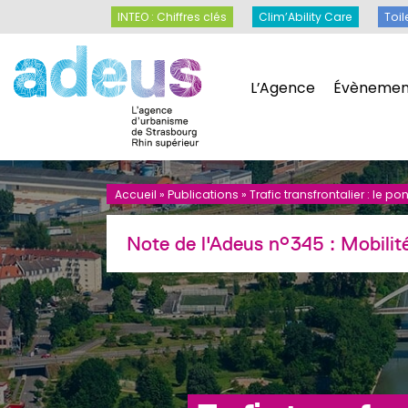
Panneau de gestion des cookies
INTEO : Chiffres clés
Clim’Ability Care
INTEO : Chiffres clés
Clim’Ability Care
Toil
L’Agence
Évènemen
L’Agence
Évènemen
Accueil
»
Publications
»
Trafic transfrontalier : le p
Note de l'Adeus n°345 :
Mobilité