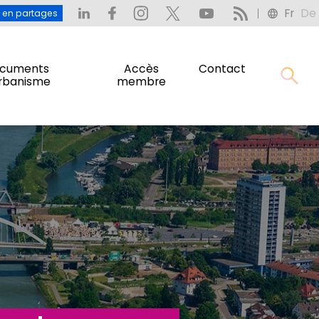
Fr
De
: L’eau en partages
Fr
De
u en partages
cuments
Accès
Contact
urbanisme
membre
cuments
Accès
Contact
urbanisme
membre