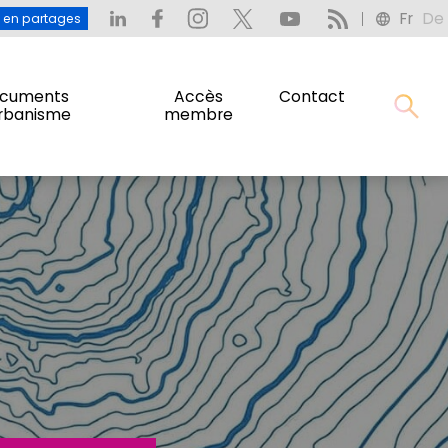
Fr
De
: L’eau en partages
Fr
De
u en partages
cuments
Accès
Contact
urbanisme
membre
cuments
Accès
Contact
urbanisme
membre