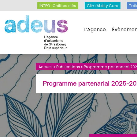
Panneau de gestion des cookies
INTEO : Chiffres clés
Clim’Ability Care
INTEO : Chiffres clés
Clim’Ability Care
Toil
L’Agence
Évènemen
L’Agence
Évènemen
Accueil
»
Publications
»
Programme partenarial 202
Programme partenarial 2025-20