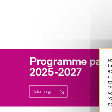
Programme parte
No
f
2025-2027
et
n
to
"P
Télécharger
vo
Recherche
"C
no