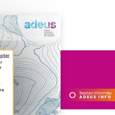
pter
u
e
r
re
Restez informés
ADEUS INFO