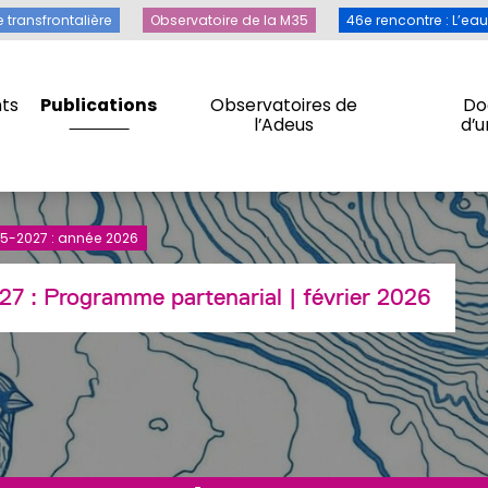
Toile transfrontalière
Observatoire de la M35
46e rencontre 
e transfrontalière
Observatoire de la M35
46e rencontre : L’ea
ts
Publications
Observatoires de
Do
l’Adeus
d’
ts
Publications
Observatoires de
Do
l’Adeus
d’
5-2027 : année 2026
27 :
Programme partenarial
| février 2026