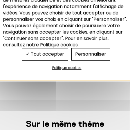
Société d’aménagement et d’équipement de la
l'expérience de navigation notamment l'affichage de
région de Strasbourg.
vidéos. Vous pouvez choisir de tout accepter ou de
personnaliser vos choix en cliquant sur "Personnaliser".
Cet ouvrage, fruit de plusieurs années de
Vous pouvez également choisir de poursuivre votre
recherche, est consultable dans les bibliothèques
Recherche
navigation sans accepter les cookies, en cliquant sur
et centres de documentation strasbourgeois,
"Continuer sans accepter". Pour en savoir plus,
dont ceux de l’Adeus et des universités. L’Adeus a
consultez notre Politique cookies.
renoncé à sa diffusion en librairie compte tenu
Tout accepter
Personnaliser
des droits à l’image en vigueur
Politique cookies
LIVRE
KEHL
,
STRASBOURG
Sur le même thème