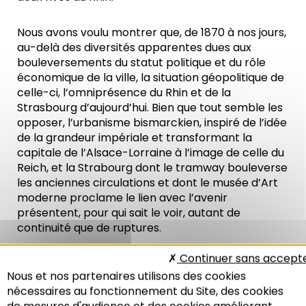
Nous avons voulu montrer que, de 1870 à nos jours,
au-delà des diversités apparentes dues aux
bouleversements du statut politique et du rôle
économique de la ville, la situation géopolitique de
celle-ci, l’omniprésence du Rhin et de la
Strasbourg d’aujourd’hui. Bien que tout semble les
opposer, l’urbanisme bismarckien, inspiré de l’idée
de la grandeur impériale et transformant la
capitale de l’Alsace-Lorraine à l’image de celle du
Reich, et la Strabourg dont le tramway bouleverse
les anciennes circulations et dont le musée d’Art
moderne proclame le lien avec l’avenir
présentent, pour qui sait le voir, autant de
continuité que de ruptures.
Continuer sans accept
Ce guide a été réalisé en partenariat avec l’Adeus,
Nous et nos partenaires utilisons des cookies
la Caisse des dépôts et consignations, la Direction
nécessaires au fonctionnement du Site, des cookies
régionale des affaires culturelles d’Alsace et la
de mesures d'audience et des cookies améliorant