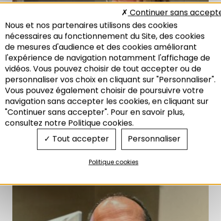
Continuer sans accept
Nous et nos partenaires utilisons des cookies
nécessaires au fonctionnement du Site, des cookies
de mesures d'audience et des cookies améliorant
l'expérience de navigation notamment l'affichage de
vidéos. Vous pouvez choisir de tout accepter ou de
personnaliser vos choix en cliquant sur "Personnaliser".
Vous pouvez également choisir de poursuivre votre
Recherche
navigation sans accepter les cookies, en cliquant sur
"Continuer sans accepter". Pour en savoir plus,
consultez notre Politique cookies.
Anne-Marie JEAN, vice-présidente de l’Eur
ométropole
Tout accepter
Personnaliser
de Strasbourg et présidente du Port Autonome
de Strasbourg
Politique cookies