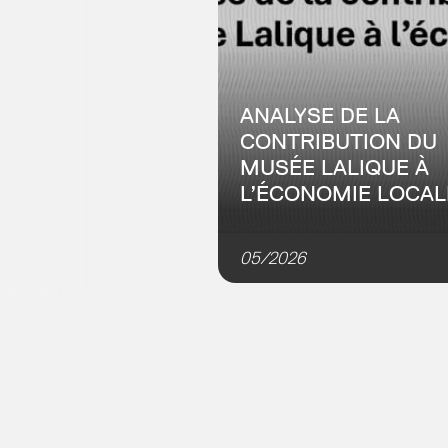
ANALYSE DE LA
CONTRIBUTION DU
MUSÉE LALIQUE À
L’ÉCONOMIE LOCAL
Dans le cadre des travaux av
les agences d’urbanisme du
05/2026
Grand Est (7Est), l’Adeus a m
une analyse d’impact du mus
Lalique afin de répondre aux
objectifs...