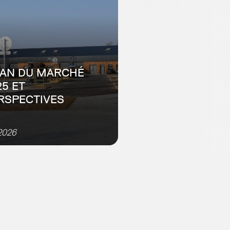
LAN DU MARCHÉ
25 ET
RSPECTIVES
arché de l’immobilier
treprise figé dans un
2026
exte mouvant L’observatoire
immobilier d’entreprise dans le
Rhin réalise, depuis 2018, un
 sur la situation du march...