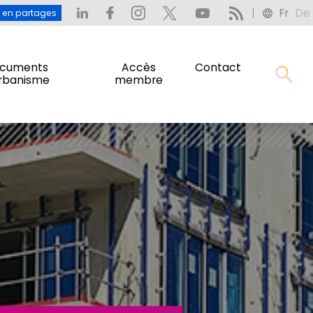
Fr
De
: L’eau en partages
Fr
De
u en partages
cuments
Accès
Contact
urbanisme
membre
cuments
Accès
Contact
urbanisme
membre