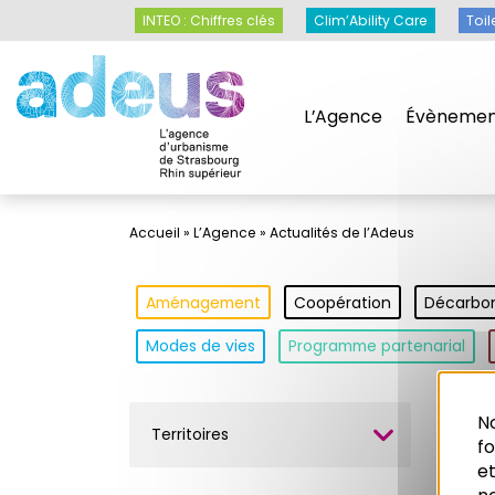
Panneau de gestion des cookies
INTEO : Chiffres clés
Clim’Ability Care
Toil
L’Agence
Évènemen
Accueil
»
L’Agence
»
Actualités de l’Adeus
Aménagement
Coopération
Décarbo
Modes de vies
Programme partenarial
No
Territoires
Con
f
et