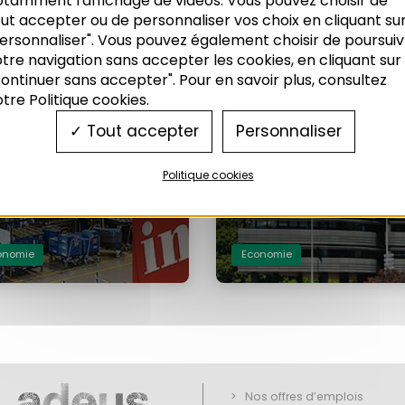
otamment l'affichage de vidéos. Vous pouvez choisir de
ut accepter ou de personnaliser vos choix en cliquant su
 NOTES DE L'ADEUS
LES NOTES DE L'ADEUS
ersonnaliser". Vous pouvez également choisir de poursuiv
29 : ÉCONOMIE
N°212 : ÉCONOMIE
tre navigation sans accepter les cookies, en cliquant sur
ontinuer sans accepter". Pour en savoir plus, consultez
oncture économique :
Une conjoncture économique sou
tre Politique cookies.
ndicateurs favorables en 2016
le signe de la reprise
017
11/2016
Tout accepter
Personnaliser
Politique cookies
onomie
Economie
Nos offres d’emplois