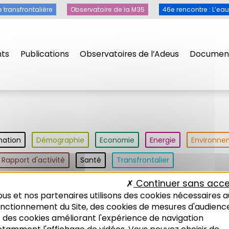
e transfrontalière
Observatoire de la M35
46e rencontre : L’ea
ts
Publications
Observatoires de l’Adeus
Document
nation
Démographie
Economie
Energie
Environne
Rapport d'activité
Santé
Transfrontalier
Continuer sans acce
us et nos partenaires utilisons des cookies nécessaires a
joncture économique
Types de publication
onctionnement du Site, des cookies de mesures d'audienc
 des cookies améliorant l'expérience de navigation