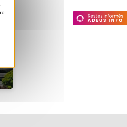
r
re
Restez informés
ADEUS INFO
s