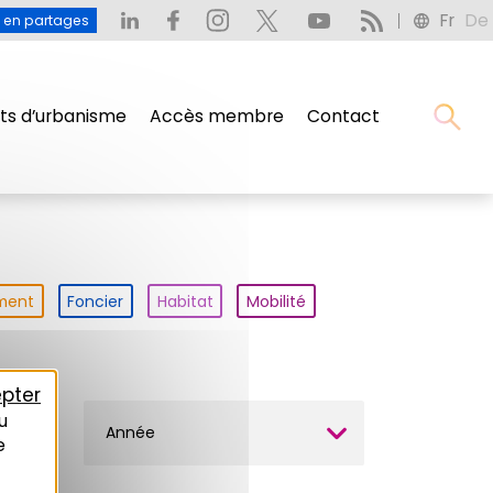
Fr
De
u en partages
s d’urbanisme
Accès membre
Contact
ment
Foncier
Habitat
Mobilité
pter
u
Année
e