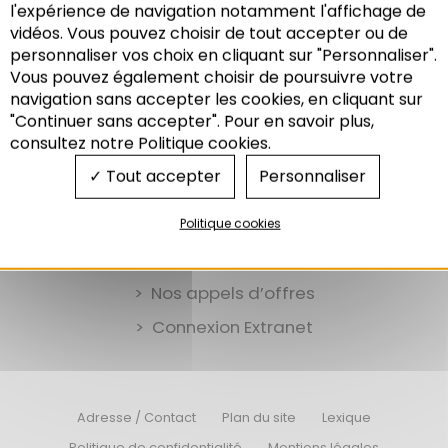
l'expérience de navigation notamment l'affichage de
vidéos. Vous pouvez choisir de tout accepter ou de
personnaliser vos choix en cliquant sur "Personnaliser".
Vous pouvez également choisir de poursuivre votre
Recherche
navigation sans accepter les cookies, en cliquant sur
"Continuer sans accepter". Pour en savoir plus,
consultez notre Politique cookies.
Tout accepter
Personnaliser
Politique cookies
Nos offres d’emplois
Nos appels d’offres
Connexion Extranet
Adresse / Contact
Plan du site
Lexique
Politique de confidentialité
Mentions légales