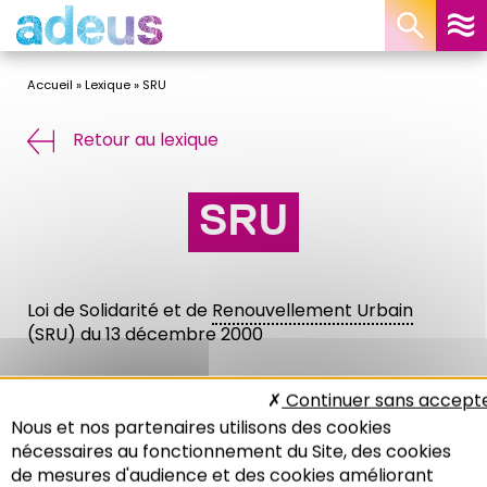
Panneau de gestion des cookies
Accueil
»
Lexique
»
SRU
Retour au lexique
SRU
Loi de Solidarité et de
Renouvellement Urbain
(SRU) du 13 décembre 2000
Articles Liés :
Continuer sans accept
Lexique : PLU
Nous et nos partenaires utilisons des cookies
Lexique : POS
nécessaires au fonctionnement du Site, des cookies
de mesures d'audience et des cookies améliorant
Lexique : SRU (loi)