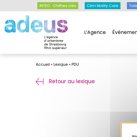
Panneau de gestion des cookies
INTEO : Chiffres clés
Clim’Ability Care
Toil
L’Agence
Évènemen
Accueil
»
Lexique
»
PDU
Retour au lexique
No