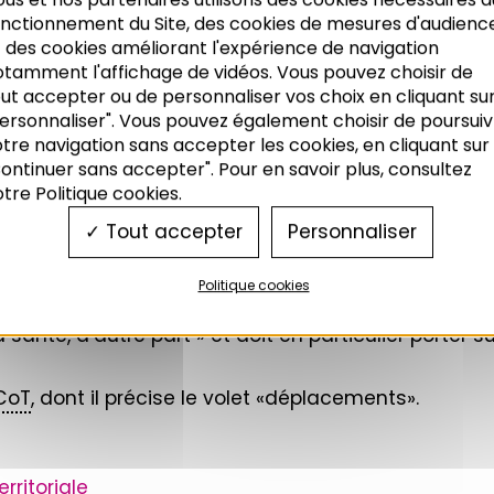
ins
onctionnement du Site, des cookies de mesures d'audienc
 des cookies améliorant l'expérience de navigation
otamment l'affichage de vidéos. Vous pouvez choisir de
e personnes et de marchandises au sein de l’agglo
ut accepter ou de personnaliser vos choix en cliquant su
itants, il doit être en adéquation avec le
SCoT
.
ersonnaliser". Vous pouvez également choisir de poursuiv
tre navigation sans accepter les cookies, en cliquant sur
elle intercommunale, une stratégie multimodale de 
ontinuer sans accepter". Pour en savoir plus, consultez
éographiques du territoire. Il doit respecter les di
tre Politique cookies.
rieurs (LOTI) du 30 décembre 1982, modifiés par la Loi 
Tout accepter
Personnaliser
uvellement Urbain
.
Politique cookies
rable entre les besoins en matière de mobilité et de 
santé, d’autre part » et doit en particulier porter s
CoT
, dont il précise le volet «déplacements».
rritoriale