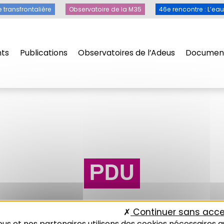
e transfrontalière
Observatoire de la M35
46e rencontre : L’ea
ts
Publications
Observatoires de l’Adeus
Document
PDU
Continuer sans acce
us et nos partenaires utilisons des cookies nécessaires a