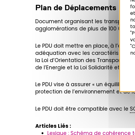
Plan de Déplacements Urba
f
et
n
Document organisant les transports d
to
agglomérations de plus de 100 000 hab
"P
vo
Recherche
Le PDU doit mettre en place, à l’éch
"C
adéquation avec les caractéristiques g
no
la Loi d’Orientation des Transports Inté
de l’Energie et la Loi Solidarité et
Reno
Le PDU vise à assurer « un équilibre du
protection de l’environnement et de la 
Le PDU doit être compatible avec le
S
Articles Liés :
Lexique : Schéma de cohérence te