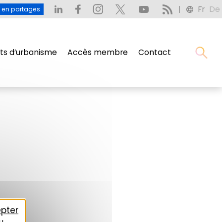
Fr
De
u en partages
s d’urbanisme
Accès membre
Contact
pter
u