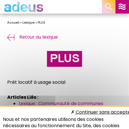
Panneau de gestion des cookies
Accueil
»
Lexique
»
PLUS
Retour au lexique
PLUS
Prêt locatif à usage social
Articles Liés :
Lexique : Communauté de communes
Continuer sans accept
Lexique : Niveau de vie
Nous et nos partenaires utilisons des cookies
Lexique : QPV
nécessaires au fonctionnement du Site, des cookies