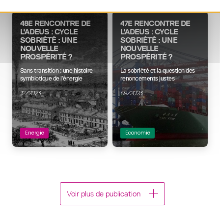
48E RENCONTRE DE
47E RENCONTRE DE
L'ADEUS : CYCLE
L'ADEUS : CYCLE
SOBRIÉTÉ : UNE
SOBRIÉTÉ : UNE
NOUVELLE
NOUVELLE
PROSPÉRITÉ ?
PROSPÉRITÉ ?
Sans transition : une histoire
La sobriété et la question des
symbiotique de l’énergie
renoncements justes
12/2023
09/2023
Energie
Economie
Voir plus de publication