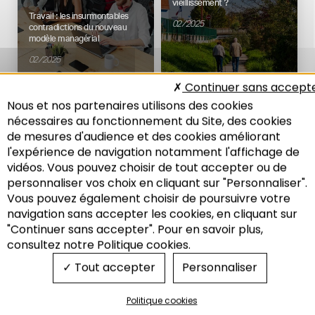
vieillissement ?
Travail : les insurmontables
02/2025
contradictions du nouveau
modèle managérial
02/2025
Modes de vies
Démographie
Continuer sans accept
Nous et nos partenaires utilisons des cookies
nécessaires au fonctionnement du Site, des cookies
de mesures d'audience et des cookies améliorant
52E RENCONTRE DE
49E RENCONTRE DE
L'ADEUS : CYCLE
L'ADEUS : CYCLE
l'expérience de navigation notamment l'affichage de
"TRAVAIL,
SOBRIÉTÉ : UNE
vidéos. Vous pouvez choisir de tout accepter ou de
CONSOMMATION,
NOUVELLE
personnaliser vos choix en cliquant sur "Personnaliser".
DÉPLACEMENTS :
PROSPÉRITÉ ?
NOS MODES DE VIE
Vous pouvez également choisir de poursuivre votre
La ville stationnaire : comment
Recherche
EN QUESTION !"
navigation sans accepter les cookies, en cliquant sur
mettre fin à l’étalement urbain
"Continuer sans accepter". Pour en savoir plus,
?
Introduction à la décroissance
consultez notre Politique cookies.
05/2024
11/2024
Tout accepter
Personnaliser
Economie
Mobilité
Modes de vies
Aménagement
Politique cookies