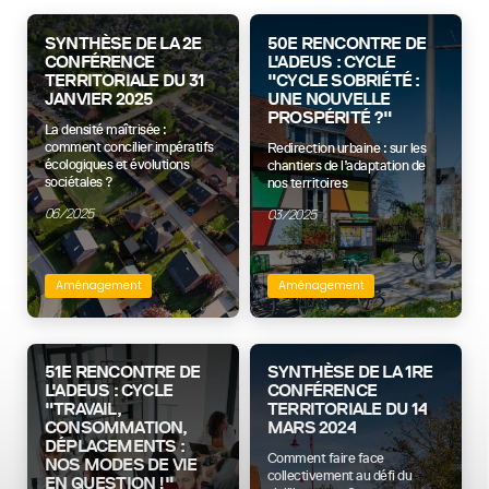
SYNTHÈSE DE LA 2E
50E RENCONTRE DE
CONFÉRENCE
L'ADEUS : CYCLE
TERRITORIALE DU 31
"CYCLE SOBRIÉTÉ :
JANVIER 2025
UNE NOUVELLE
PROSPÉRITÉ ?"
La densité maîtrisée :
comment concilier impératifs
Redirection urbaine : sur les
écologiques et évolutions
chantiers de l’adaptation de
sociétales ?
nos territoires
06/2025
03/2025
Aménagement
Aménagement
51E RENCONTRE DE
SYNTHÈSE DE LA 1RE
L'ADEUS : CYCLE
CONFÉRENCE
"TRAVAIL,
TERRITORIALE DU 14
CONSOMMATION,
MARS 2024
DÉPLACEMENTS :
Comment faire face
NOS MODES DE VIE
collectivement au défi du
EN QUESTION !"