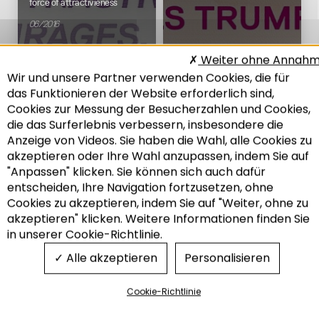
force of attractivieness
06/2016
Weiter ohne Annah
Wir und unsere Partner verwenden Cookies, die für
Wirtschaft
Mobilität und Transport
das Funktionieren der Website erforderlich sind,
Cookies zur Messung der Besucherzahlen und Cookies,
die das Surferlebnis verbessern, insbesondere die
25. ADEUS-TREFFEN
24. ADEUS-TREFFEN
Anzeige von Videos. Sie haben die Wahl, alle Cookies zu
akzeptieren oder Ihre Wahl anzupassen, indem Sie auf
Mobilität: neue modelle auf
Globalisierung,
"Anpassen" klicken. Sie können sich auch dafür
dem prüfstand
metropolenbildung,
verkehrsströme: wo stehen
entscheiden, Ihre Navigation fortzusetzen, ohne
Recherche
11/2015
wir heute?
Cookies zu akzeptieren, indem Sie auf "Weiter, ohne zu
07/2015
akzeptieren" klicken. Weitere Informationen finden Sie
in unserer Cookie-Richtlinie.
Alle akzeptieren
Personalisieren
Cookie-Richtlinie
Mobilität und Transport
Mobilität und Transport