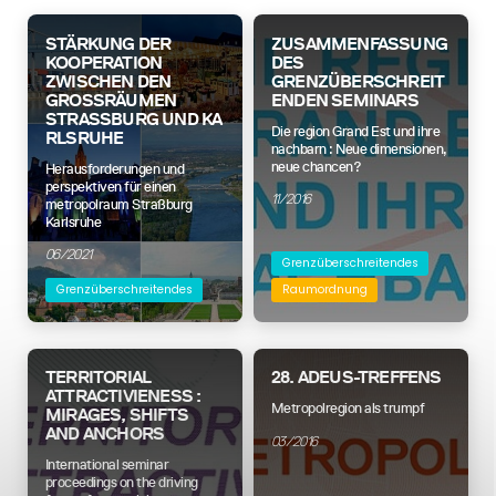
STÄRKUNG DER
ZUSAMMENFASSUNG
KOOPERATION
DES
ZWISCHEN DEN
GRENZÜBERSCHREIT
GROSSRÄUMEN S
ENDEN SEMINARS
TRASSBURG UND KARL
Die region Grand Est und ihre
SRUHE
nachbarn : Neue dimensionen,
neue chancen?
Herausforderungen und
perspektiven für einen
11/2016
metropolraum Straßburg
Karlsruhe
06/2021
Grenzüberschreitendes
Grenzüberschreitendes
Raumordnung
TERRITORIAL
28. ADEUS-TREFFENS
ATTRACTIVIENESS :
Metropolregion als trumpf
MIRAGES, SHIFTS
AND ANCHORS
03/2016
International seminar
proceedings on the driving