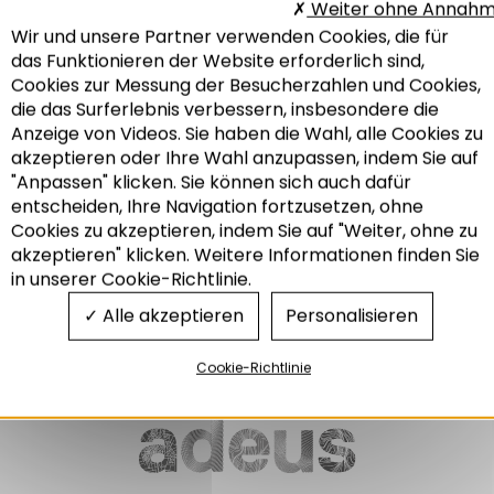
Weiter ohne Annah
Wir und unsere Partner verwenden Cookies, die für
DIE THEMENBLÄTTER
THEMENBLÄTTER DER
das Funktionieren der Website erforderlich sind,
DER ADEUS N°202
ADEUS N°161
Cookies zur Messung der Besucherzahlen und Cookies,
Energiearmut : Die
Erbe der Vergangenheit,
die das Surferlebnis verbessern, insbesondere die
Aufwendungen für Heizkosten
aktuelle Entwicklungen : Ein
in den Wohnungen im
überblick über die
Anzeige von Videos. Sie haben die Wahl, alle Cookies zu
Departement Bas-Rhin
Entwicklungen in der Region
akzeptieren oder Ihre Wahl anzupassen, indem Sie auf
"Anpassen" klicken. Sie können sich auch dafür
05/2016
06/2015
entscheiden, Ihre Navigation fortzusetzen, ohne
Demografie
Recherche
Cookies zu akzeptieren, indem Sie auf "Weiter, ohne zu
Landnutzung
akzeptieren" klicken. Weitere Informationen finden Sie
Mobilität und Transport
in unserer Cookie-Richtlinie.
Wirtschaft
Energie
Wohnwesen
Wohnwesen
Alle akzeptieren
Personalisieren
Cookie-Richtlinie