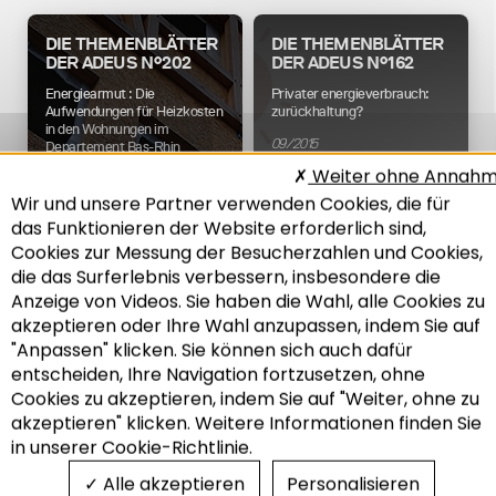
DIE THEMENBLÄTTER
DIE THEMENBLÄTTER
DER ADEUS N°202
DER ADEUS N°162
Energiearmut : Die
Privater energieverbrauch:
Aufwendungen für Heizkosten
zurückhaltung?
in den Wohnungen im
09/2015
Departement Bas-Rhin
Weiter ohne Annah
05/2016
Wir und unsere Partner verwenden Cookies, die für
das Funktionieren der Website erforderlich sind,
Cookies zur Messung der Besucherzahlen und Cookies,
die das Surferlebnis verbessern, insbesondere die
Energie
Wohnwesen
Energie
Anzeige von Videos. Sie haben die Wahl, alle Cookies zu
akzeptieren oder Ihre Wahl anzupassen, indem Sie auf
"Anpassen" klicken. Sie können sich auch dafür
entscheiden, Ihre Navigation fortzusetzen, ohne
14. ADEUS-TREFFEN
Recherche
Cookies zu akzeptieren, indem Sie auf "Weiter, ohne zu
Strategie zur
akzeptieren" klicken. Weitere Informationen finden Sie
energieversorgung und
in unserer Cookie-Richtlinie.
raumplanung
05/2013
Alle akzeptieren
Personalisieren