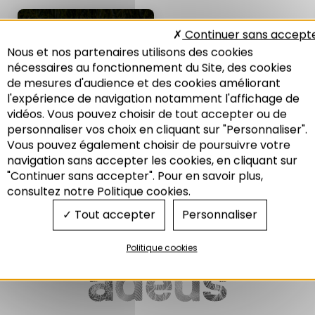
NOTE DE L'ADEUS
Continuer sans accept
N°334
Nous et nos partenaires utilisons des cookies
Mobilité en territoires
nécessaires au fonctionnement du Site, des cookies
frontaliers : une frontière
de mesures d'audience et des cookies améliorant
entre les pratiques ?
l'expérience de navigation notamment l'affichage de
01/2023
vidéos. Vous pouvez choisir de tout accepter ou de
personnaliser vos choix en cliquant sur "Personnaliser".
Vous pouvez également choisir de poursuivre votre
Recherche
navigation sans accepter les cookies, en cliquant sur
Mobilité
"Continuer sans accepter". Pour en savoir plus,
Transfrontalier
consultez notre Politique cookies.
Tout accepter
Personnaliser
Politique cookies