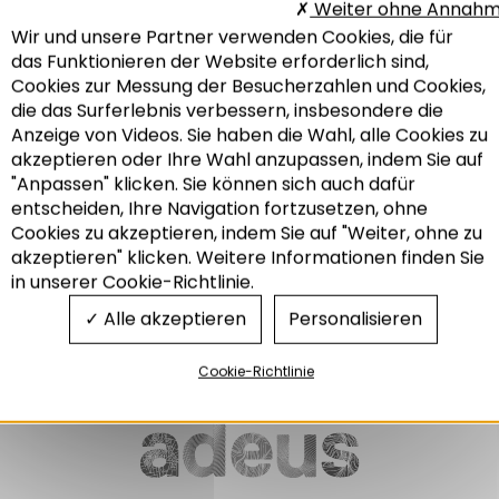
Weiter ohne Annah
Wir und unsere Partner verwenden Cookies, die für
DIE THEMENBLÄTTER
das Funktionieren der Website erforderlich sind,
DER ADEUS NR. 334
Cookies zur Messung der Besucherzahlen und Cookies,
Mobilität in Grenzregionen:
die das Surferlebnis verbessern, insbesondere die
vergleich des
mobilitätsverhaltens dies- und
Anzeige von Videos. Sie haben die Wahl, alle Cookies zu
jenseits der grenze
akzeptieren oder Ihre Wahl anzupassen, indem Sie auf
"Anpassen" klicken. Sie können sich auch dafür
01/2023
entscheiden, Ihre Navigation fortzusetzen, ohne
Recherche
Cookies zu akzeptieren, indem Sie auf "Weiter, ohne zu
akzeptieren" klicken. Weitere Informationen finden Sie
Grenzüberschreitendes
in unserer Cookie-Richtlinie.
Mobilität und Transport
Alle akzeptieren
Personalisieren
Cookie-Richtlinie