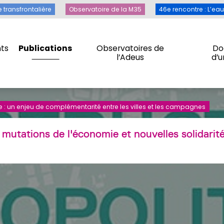
Toile transfrontalière
Observatoire de la M35
46e rencontre 
e transfrontalière
Observatoire de la M35
46e rencontre : L’ea
ts
Publications
Observatoires de
Do
l’Adeus
d’
ts
Publications
Observatoires de
Do
l’Adeus
d’
 : un enjeu de complémentarité entre les villes et les campagnes
mutations de l'économie et nouvelles solidarités