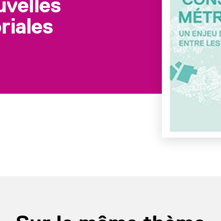
uvelles
oriales