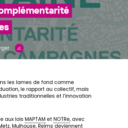
complémentarité
nes
rger
vons les lames de fond comme
uation, le rapport au collectif, mais
ustries traditionnelles et l’innovation
e aux lois
MAPTAM
et
NOTRe
, avec
Metz, Mulhouse, Reims deviennent