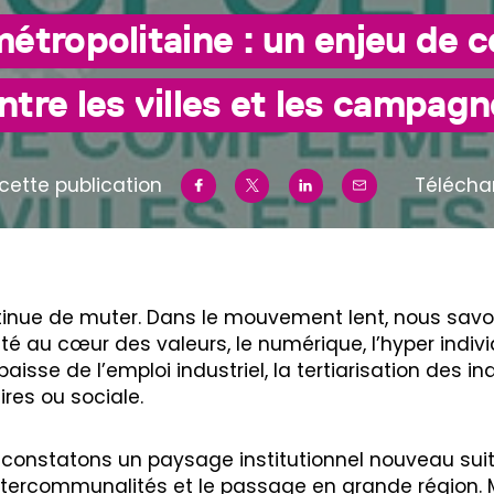
étropolitaine : un enjeu de 
ntre les villes et les campag
cette publication
Télécha
tinue de muter. Dans le mouvement lent, nous sa
té au cœur des valeurs, le numérique, l’hyper individ
sse de l’emploi industriel, la tertiarisation des ind
res ou sociale.
onstatons un paysage institutionnel nouveau suit
ntercommunalités et le passage en grande région. 