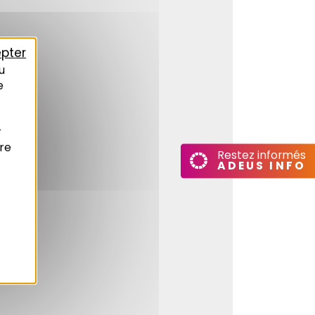
pter
u
e
r
re
Restez informés
ADEUS INFO