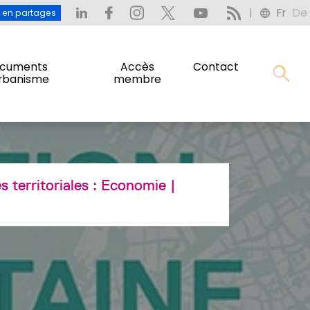
Fr
De
: L’eau en partages
Fr
De
u en partages
cuments
Accès
Contact
urbanisme
membre
cuments
Accès
Contact
urbanisme
membre
 territoriales :
Economie
|