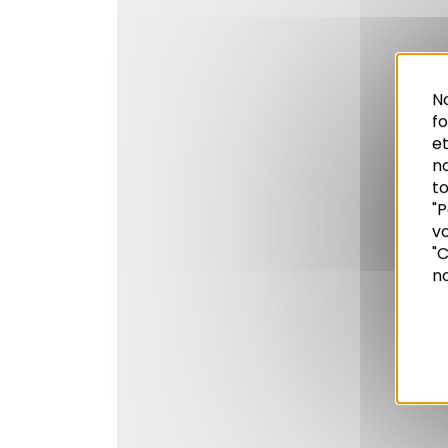
No
f
et
n
to
"P
vo
Recherche
"C
no