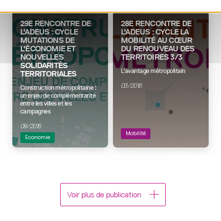
29E RENCONTRE DE
28E RENCONTRE DE
L'ADEUS : CYCLE
L'ADEUS : CYCLE LA
MUTATIONS DE
MOBILITÉ AU CŒUR
L'ÉCONOMIE ET
DU RENOUVEAU DES
NOUVELLES
TERRITOIRES 3/3
SOLIDARITÉS
L’avantage métropolitain
TERRITORIALES
03/2016
Construction métropolitaine :
un enjeu de complémentarité
entre les villes et les
campagnes
09/2016
Mobilité
Economie
Voir plus de publication