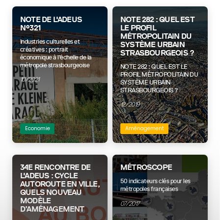
NOTE DE L'ADEUS
NOTE 282 : QUEL EST
N°321
LE PROFIL
MÉTROPOLITAIN DU
Industries culturelles et
SYSTÈME URBAIN
créatives : portrait
STRASBOURGEOIS ?
économique à l’échelle de la
métropole strasbourgeoise
NOTE 282 : QUEL EST LE
PROFIL MÉTROPOLITAIN DU
10/2021
SYSTÈME URBAIN
STRASBOURGEOIS ?
12/2019
Economie
Aménagement
34E RENCONTRE DE
MÉTROSCOPE
L'ADEUS : CYCLE
50 indicateurs clés pour les
AUTOROUTE EN VILLE,
métropoles françaises
QUELS NOUVEAU
MODÈLE
07/2017
D’AMÉNAGEMENT