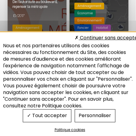
De l’autoroute au boulevard,
Aménagement
repenser la métropole
Economie
10/2017
Environnement
Aménagement
Foncier
Habitat
Mobilité
Mobilité
Continuer sans accept
Nous et nos partenaires utilisons des cookies
nécessaires au fonctionnement du Site, des cookies
de mesures d'audience et des cookies améliorant
LES NOTES DE
LES NOTES DE
L'ADEUS N°230 :
L'ADEUS N°218 :
l'expérience de navigation notamment l'affichage de
DÉPLACEMENT
ÉCONOMIE
vidéos. Vous pouvez choisir de tout accepter ou de
personnaliser vos choix en cliquant sur "Personnaliser".
Offre et demande TER dans le
Complexité urbaine
Bas-Rhin : Quelle adéquation
et politiques : Les villes comme
Vous pouvez également choisir de poursuivre votre
pour l’accès à
systèmes
Recherche
navigation sans accepter les cookies, en cliquant sur
l’Eurométropole ?
03/2017
"Continuer sans accepter". Pour en savoir plus,
06/2017
consultez notre Politique cookies.
Tout accepter
Personnaliser
Mobilité
Economie
Politique cookies